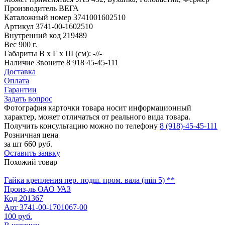
Производитель
ВЕГА
Каталожный номер
3741001602510
Артикул
3741-00-1602510
Внутренний код
219489
Вес
900 г.
Габариты
В х Г х Ш (см): -//-
Наличие
Звоните 8 918 45-45-111
Доставка
Оплата
Гарантии
Задать вопрос
Фотография карточки товара носит информационный
характер, может отличаться от реального вида товара.
Получить консультацию можно по телефону
8 (918)-45-45-111
Розничная цена
за шт
660 руб.
Оставить заявку
Похожий товар
Гайка крепления пер. подш. пром. вала (min 5) **
Произ-ль
ОАО УАЗ
Код
201367
Арт
3741-00-1701067-00
100 руб.