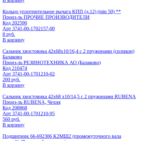
В корзину
Кольцо уплотнительное рычага КПП (д.12) (min 50) **
Произ-ль
ПРОЧИЕ ПРОИЗВОДИТЕЛИ
Код
202590
Арт
3741-00-1702157-00
8 руб.
В корзину
Сальник хвостовика 42х68х10/16,4 с 2 пружинами (силикон)
Балаково
Произ-ль
РЕЗИНОТЕХНИКА АО (Балаково)
Код
210474
Арт
3741-00-1701210-02
200 руб.
В корзину
Сальник хвостовика 42х68 х10/14,5 с 2 пружинами RUBENA
Произ-ль
RUBENA, Чехия
Код
208868
Арт
3741-00-1701210-95
560 руб.
В корзину
Подшипник 66-692306 К2МШ2 (промежуточного вала