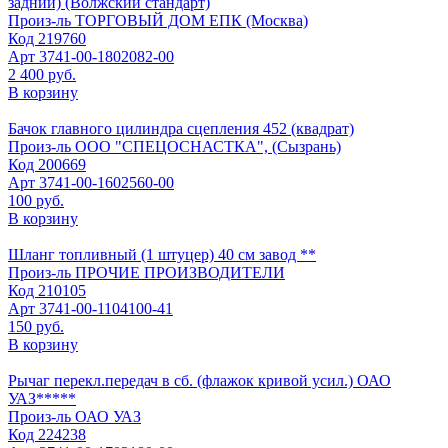
задний) (Волжский стандарт)
Произ-ль
ТОРГОВЫЙ ДОМ ЕПК (Москва)
Код
219760
Арт
3741-00-1802082-00
2 400 руб.
В корзину
Бачок главного цилиндра сцепления 452 (квадрат)
Произ-ль
ООО "СПЕЦОСНАСТКА", (Сызрань)
Код
200669
Арт
3741-00-1602560-00
100 руб.
В корзину
Шланг топливный (1 штуцер) 40 см завод **
Произ-ль
ПРОЧИЕ ПРОИЗВОДИТЕЛИ
Код
210105
Арт
3741-00-1104100-41
150 руб.
В корзину
Рычаг перекл.передач в сб. (флажок кривой усил.) ОАО
УАЗ*****
Произ-ль
ОАО УАЗ
Код
224238