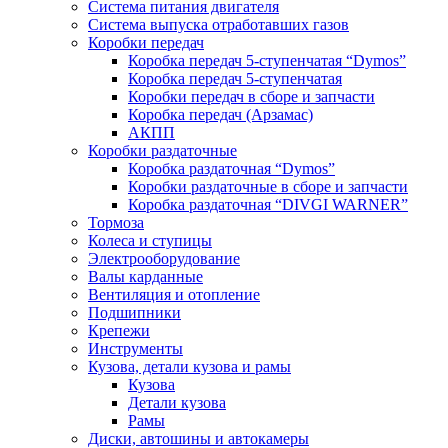
Система питания двигателя
Система выпуска отработавших газов
Коробки передач
Коробка передач 5-ступенчатая “Dymos”
Коробка передач 5-ступенчатая
Коробки передач в сборе и запчасти
Коробка передач (Арзамас)
АКПП
Коробки раздаточные
Коробка раздаточная “Dymos”
Коробки раздаточные в сборе и запчасти
Коробка раздаточная “DIVGI WARNER”
Тормоза
Колеса и ступицы
Электрооборудование
Валы карданные
Вентиляция и отопление
Подшипники
Крепежи
Инструменты
Кузова, детали кузова и рамы
Кузова
Детали кузова
Рамы
Диски, автошины и автокамеры