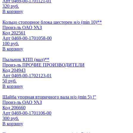
Арт
0469-00-1701121-01
320 руб.
В корзину
Кольцо стопорное блока шестерен н/о (min 10)**
Произ-ль
ОАО УАЗ
Код
202561
Арт
0469-00-1701058-00
100 руб.
В корзину
Пыльник КПП (мал)**
Произ-ль
ПРОЧИЕ ПРОИЗВОДИТЕЛИ
Код
204943
Арт
0469-00-1702123-01
50 руб.
В корзину
Шайба упорная вторичного вала н/о (min 5) !"
Произ-ль
ОАО УАЗ
Код
206660
Арт
0469-00-1701106-00
300 руб.
В корзину