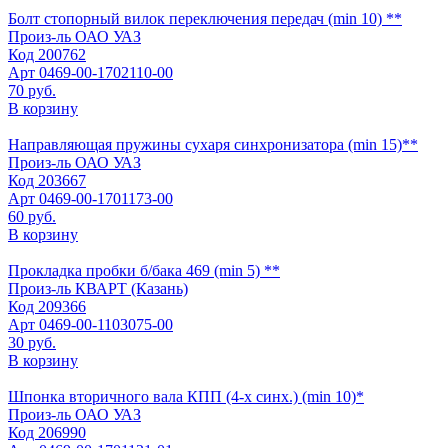
Болт стопорный вилок переключения передач (min 10) **
Произ-ль
ОАО УАЗ
Код
200762
Арт
0469-00-1702110-00
70 руб.
В корзину
Направляющая пружины сухаря синхронизатора (min 15)**
Произ-ль
ОАО УАЗ
Код
203667
Арт
0469-00-1701173-00
60 руб.
В корзину
Прокладка пробки б/бака 469 (min 5) **
Произ-ль
КВАРТ (Казань)
Код
209366
Арт
0469-00-1103075-00
30 руб.
В корзину
Шпонка вторичного вала КПП (4-х синх.) (min 10)*
Произ-ль
ОАО УАЗ
Код
206990