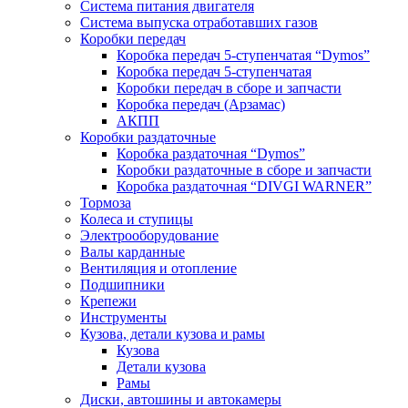
Система питания двигателя
Система выпуска отработавших газов
Коробки передач
Коробка передач 5-ступенчатая “Dymos”
Коробка передач 5-ступенчатая
Коробки передач в сборе и запчасти
Коробка передач (Арзамас)
АКПП
Коробки раздаточные
Коробка раздаточная “Dymos”
Коробки раздаточные в сборе и запчасти
Коробка раздаточная “DIVGI WARNER”
Тормоза
Колеса и ступицы
Электрооборудование
Валы карданные
Вентиляция и отопление
Подшипники
Крепежи
Инструменты
Кузова, детали кузова и рамы
Кузова
Детали кузова
Рамы
Диски, автошины и автокамеры