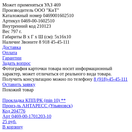
Может применяться
УАЗ 469
Производитель
ООО "КиТ"
Каталожный номер
0469001602510
Артикул
0469-00-1602510
Внутренний код
210123
Вес
797 г.
Габариты
В х Г х Ш (см): 5х16х10
Наличие
Звоните 8 918 45-45-111
Доставка
Оплата
Гарантии
Задать вопрос
Фотография карточки товара носит информационный
характер, может отличаться от реального вида товара.
Получить консультацию можно по телефону
8 (918)-45-45-111
Оставить заявку
Похожий товар
Прокладка КПП/РК (min 10) **
Произ-ль
АНТАРЕСС (Ульяновск)
Код
204776
Арт
0469-00-1701203-10
25 руб.
В корзину