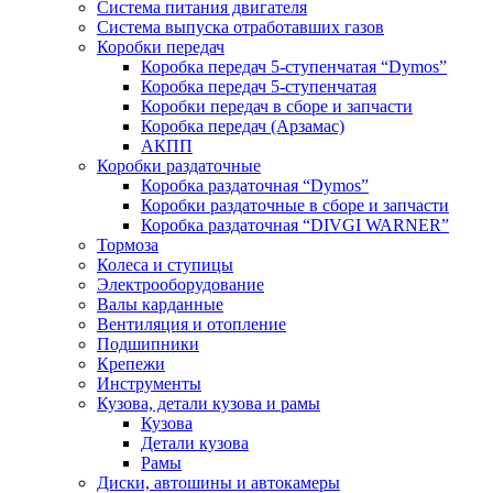
Система питания двигателя
Система выпуска отработавших газов
Коробки передач
Коробка передач 5-ступенчатая “Dymos”
Коробка передач 5-ступенчатая
Коробки передач в сборе и запчасти
Коробка передач (Арзамас)
АКПП
Коробки раздаточные
Коробка раздаточная “Dymos”
Коробки раздаточные в сборе и запчасти
Коробка раздаточная “DIVGI WARNER”
Тормоза
Колеса и ступицы
Электрооборудование
Валы карданные
Вентиляция и отопление
Подшипники
Крепежи
Инструменты
Кузова, детали кузова и рамы
Кузова
Детали кузова
Рамы
Диски, автошины и автокамеры