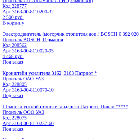
Произ-ль
ИП Артамонов Л.И. (Ульяновск)
Код
228777
Арт
3163-00-8110200-32
2 500 руб.
В корзину
Электродвигатель (моторчик отопителя доп.) BOSCH 0 392 020
Произ-ль
BOSCH, Германия
Код
208562
Арт
3163-00-8110020-95
4 468 руб.
Под заказ
Кронштейн усилителя 3162, 3163 Патриот *
Произ-ль
ОАО УАЗ
Код
228805
Арт
3163-00-8110070-10
Под заказ
Шланг впускной отопителя заднего Патриот, Пикап *****
Произ-ль
ООО УАЗ
Код
228075
Арт
3163-00-8110237-60
Под заказ