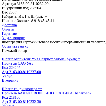
Артикул
3163-00-8110232-00
Внутренний код
208564
Вес
250 г.
Габариты
В х Г х Ш (см): -//-
Наличие
Звоните 8 918 45-45-111
Доставка
Оплата
Гарантии
Задать вопрос
Фотография карточки товара носит информационный характер, 
Оставить заявку
Похожий товар
Шланг отопителя УАЗ Патриот салона (рукав) *
Произ-ль
ОАО УАЗ
Код
224295
Арт
3163-00-8110237-00
58 руб.
В корзину
Шланг кондиционера **
Произ-ль
БАЛАКОВОРЕЗИНОТЕХНИКА (Балаково)
Код
218166
Арт
3163-00-8110232-30
380 руб.