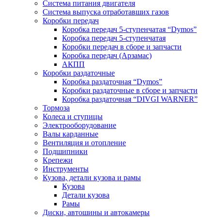
Система питания двигателя
Система выпуска отработавших газов
Коробки передач
Коробка передач 5-ступенчатая “Dymos”
Коробка передач 5-ступенчатая
Коробки передач в сборе и запчасти
Коробка передач (Арзамас)
АКПП
Коробки раздаточные
Коробка раздаточная “Dymos”
Коробки раздаточные в сборе и запчасти
Коробка раздаточная “DIVGI WARNER”
Тормоза
Колеса и ступицы
Электрооборудование
Валы карданные
Вентиляция и отопление
Подшипники
Крепежи
Инструменты
Кузова, детали кузова и рамы
Кузова
Детали кузова
Рамы
Диски, автошины и автокамеры