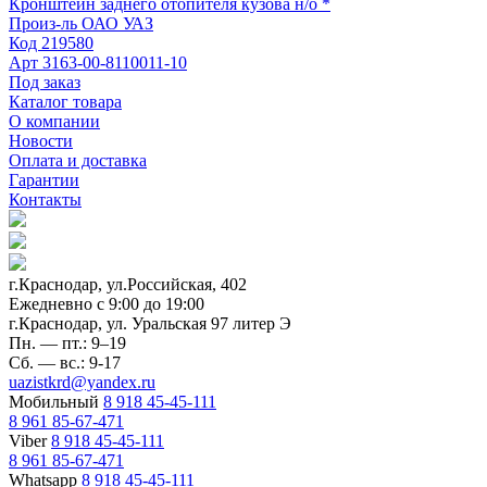
Кронштейн заднего отопителя кузова н/о *
Произ-ль
ОАО УАЗ
Код
219580
Арт
3163-00-8110011-10
Под заказ
Каталог товара
О компании
Новости
Оплата и доставка
Гарантии
Контакты
г.Краснодар, ул.Российская, 402
Ежедневно c 9:00 до 19:00
г.Краснодар, ул. Уральская 97 литер Э
Пн. — пт.: 9–19
Сб. — вс.: 9-17
uazistkrd@yandex.ru
Мобильный
8 918 45-45-111
8 961 85-67-471
Viber
8 918 45-45-111
8 961 85-67-471
Whatsapp
8 918 45-45-111