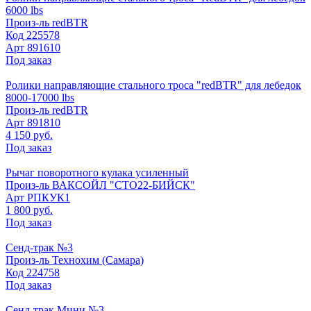
6000 lbs
Произ-ль
redBTR
Код
225578
Арт
891610
Под заказ
Ролики направляющие стального троса "redBTR" для лебедок
8000-17000 lbs
Произ-ль
redBTR
Арт
891810
4 150 руб.
Под заказ
Рычаг поворотного кулака усиленный
Произ-ль
ВАКСОЙЛ "СТО22-БИЙСК"
Арт
РПКУК1
1 800 руб.
Под заказ
Сенд-трак №3
Произ-ль
Технохим (Самара)
Код
224758
Под заказ
Сенд-трак Мини №3