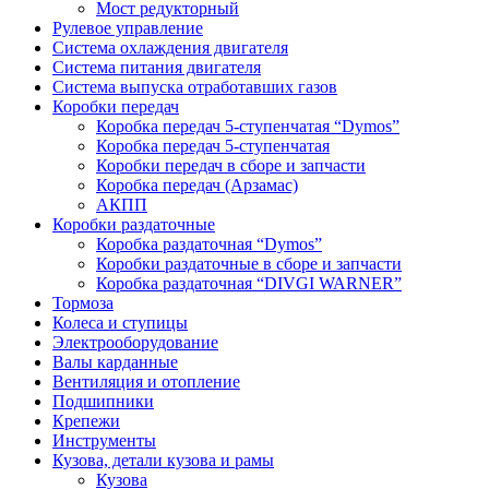
Мост редукторный
Рулевое управление
Система охлаждения двигателя
Система питания двигателя
Система выпуска отработавших газов
Коробки передач
Коробка передач 5-ступенчатая “Dymos”
Коробка передач 5-ступенчатая
Коробки передач в сборе и запчасти
Коробка передач (Арзамас)
АКПП
Коробки раздаточные
Коробка раздаточная “Dymos”
Коробки раздаточные в сборе и запчасти
Коробка раздаточная “DIVGI WARNER”
Тормоза
Колеса и ступицы
Электрооборудование
Валы карданные
Вентиляция и отопление
Подшипники
Крепежи
Инструменты
Кузова, детали кузова и рамы
Кузова