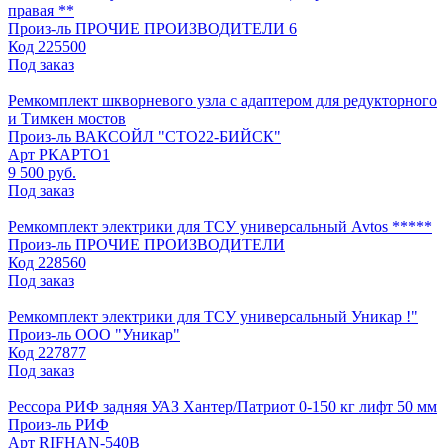
правая **
Произ-ль
ПРОЧИЕ ПРОИЗВОДИТЕЛИ 6
Код
225500
Под заказ
Ремкомплект шкворневого узла с адаптером для редукторного
и Тимкен мостов
Произ-ль
ВАКСОЙЛ "СТО22-БИЙСК"
Арт
РКАРТО1
9 500 руб.
Под заказ
Ремкомплект электрики для ТСУ универсальный Avtos *****
Произ-ль
ПРОЧИЕ ПРОИЗВОДИТЕЛИ
Код
228560
Под заказ
Ремкомплект электрики для ТСУ универсальный Уникар !"
Произ-ль
ООО "Уникар"
Код
227877
Под заказ
Рессора РИФ задняя УАЗ Хантер/Патриот 0-150 кг лифт 50 мм
Произ-ль
РИФ
Арт
RIFHAN-540B