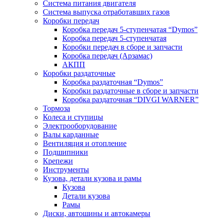
Система питания двигателя
Система выпуска отработавших газов
Коробки передач
Коробка передач 5-ступенчатая “Dymos”
Коробка передач 5-ступенчатая
Коробки передач в сборе и запчасти
Коробка передач (Арзамас)
АКПП
Коробки раздаточные
Коробка раздаточная “Dymos”
Коробки раздаточные в сборе и запчасти
Коробка раздаточная “DIVGI WARNER”
Тормоза
Колеса и ступицы
Электрооборудование
Валы карданные
Вентиляция и отопление
Подшипники
Крепежи
Инструменты
Кузова, детали кузова и рамы
Кузова
Детали кузова
Рамы
Диски, автошины и автокамеры