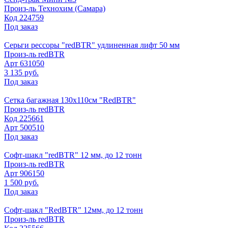
Произ-ль
Технохим (Самара)
Код
224759
Под заказ
Серьги рессоры "redBTR" удлиненная лифт 50 мм
Произ-ль
redBTR
Арт
631050
3 135 руб.
Под заказ
Сетка багажная 130х110см "RedBTR"
Произ-ль
redBTR
Код
225661
Арт
500510
Под заказ
Софт-шакл "redBTR" 12 мм, до 12 тонн
Произ-ль
redBTR
Арт
906150
1 500 руб.
Под заказ
Софт-шакл "RedBTR" 12мм, до 12 тонн
Произ-ль
redBTR