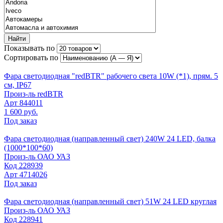
Найти
Показывать по
Сортировать по
Фара светодиодная "redBTR" рабочего света 10W (*1), прям. 5
см, IP67
Произ-ль
redBTR
Арт
844011
1 600 руб.
Под заказ
Фара светодиодная (направленный свет) 240W 24 LED, балка
(1000*100*60)
Произ-ль
ОАО УАЗ
Код
228939
Арт
4714026
Под заказ
Фара светодиодная (направленный свет) 51W 24 LED круглая
Произ-ль
ОАО УАЗ
Код
228941