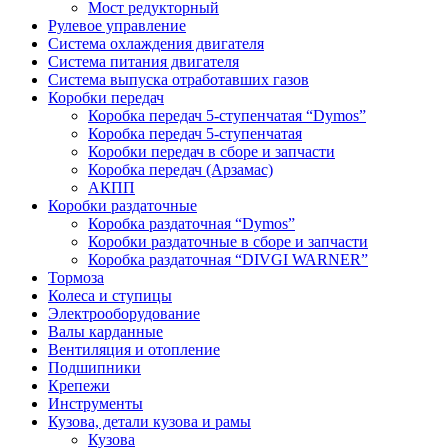
Мост редукторный
Рулевое управление
Система охлаждения двигателя
Система питания двигателя
Система выпуска отработавших газов
Коробки передач
Коробка передач 5-ступенчатая “Dymos”
Коробка передач 5-ступенчатая
Коробки передач в сборе и запчасти
Коробка передач (Арзамас)
АКПП
Коробки раздаточные
Коробка раздаточная “Dymos”
Коробки раздаточные в сборе и запчасти
Коробка раздаточная “DIVGI WARNER”
Тормоза
Колеса и ступицы
Электрооборудование
Валы карданные
Вентиляция и отопление
Подшипники
Крепежи
Инструменты
Кузова, детали кузова и рамы
Кузова