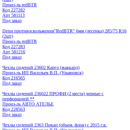
Произ-ль
redBTR
Код
227282
Арт
581113
Под заказ
Цепи противоскольжения"RedBTR" 6мм (лесенка) 285/75 R16
(2шт)
Произ-ль
redBTR
Код
227283
Арт
581216
Под заказ
Чехлы сидений 23602 Карго (жаккард)
Произ-ль
ИП Васильев В.П. (Ульяновск)
Код
216565
Под заказ
Чехлы сидений 236022 ПРОФИ (2 места) черные с
перфорацией **
Произ-ль
АВТО АТЕЛЬЕ
Код
228563
Под заказ
Чехлы сидений 2363 Пикап (объем. флок) с 2015 г.в.