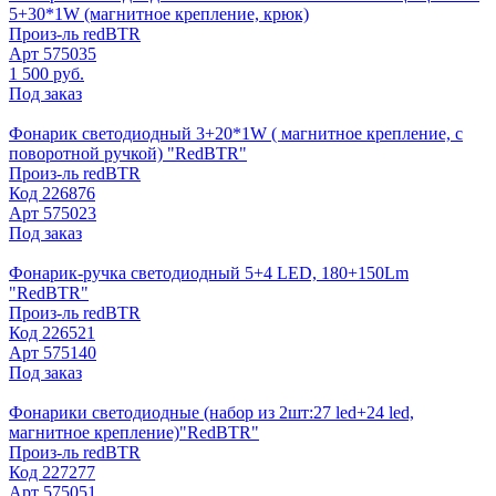
5+30*1W (магнитное крепление, крюк)
Произ-ль
redBTR
Арт
575035
1 500 руб.
Под заказ
Фонарик светодиодный 3+20*1W ( магнитное крепление, с
поворотной ручкой) "RedBTR"
Произ-ль
redBTR
Код
226876
Арт
575023
Под заказ
Фонарик-ручка светодиодный 5+4 LED, 180+150Lm
"RedBTR"
Произ-ль
redBTR
Код
226521
Арт
575140
Под заказ
Фонарики светодиодные (набор из 2шт:27 led+24 led,
магнитное крепление)"RedBTR"
Произ-ль
redBTR
Код
227277
Арт
575051