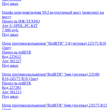
Под заказ
Цапфа передняя/задняя УАЗ редукторный мост (комплект на
мост)
Произ-ль
ИЖ-ТЕХНО
Арт
U-SPDL-PC-KIT
7 000 руб.
Под заказ
Цепи противоскольжения "RedBTR" 5,8 (лесенка) 225/75 R16
(2шт)
Произ-ль
redBTR
Код
225612
Арт
581227
Под заказ
Цепи противоскольжения"RedBTR" 5мм (лесенка) 235/80
R16,245/75 R16 (2шт)
Произ-ль
redBTR
Код
227281
Арт
581213
Под заказ
Цепи противоскольжения"RedBTR" 6мм (лесенка) 235/75 R15
(2шт)