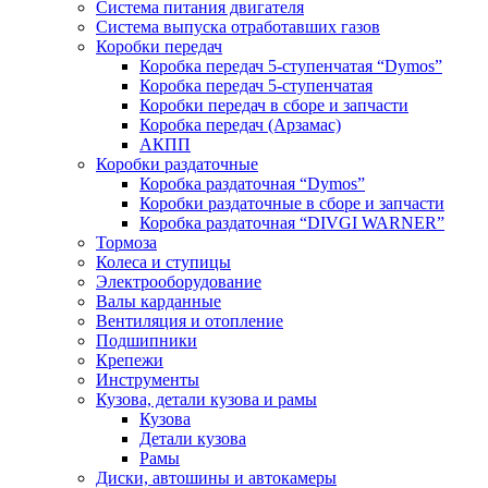
Система питания двигателя
Система выпуска отработавших газов
Коробки передач
Коробка передач 5-ступенчатая “Dymos”
Коробка передач 5-ступенчатая
Коробки передач в сборе и запчасти
Коробка передач (Арзамас)
АКПП
Коробки раздаточные
Коробка раздаточная “Dymos”
Коробки раздаточные в сборе и запчасти
Коробка раздаточная “DIVGI WARNER”
Тормоза
Колеса и ступицы
Электрооборудование
Валы карданные
Вентиляция и отопление
Подшипники
Крепежи
Инструменты
Кузова, детали кузова и рамы
Кузова
Детали кузова
Рамы
Диски, автошины и автокамеры