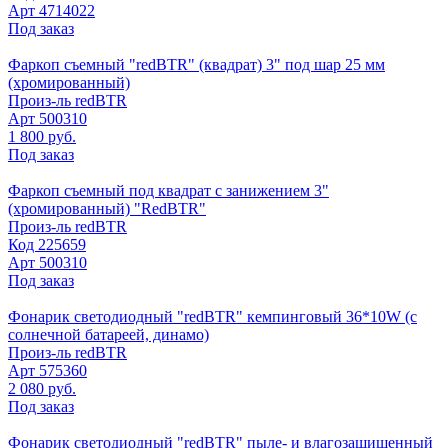
Арт
4714022
Под заказ
Фаркоп съемный "redBTR" (квадрат) 3" под шар 25 мм
(хромированный)
Произ-ль
redBTR
Арт
500310
1 800 руб.
Под заказ
Фаркоп съемный под квадрат с занижением 3"
(хромированный) "RedBTR"
Произ-ль
redBTR
Код
225659
Арт
500310
Под заказ
Фонарик светодиодный "redBTR" кемпинговый 36*10W (с
солнечной батареей, динамо)
Произ-ль
redBTR
Арт
575360
2 080 руб.
Под заказ
Фонарик светодиодный "redBTR" пыле- и влагозащищенный