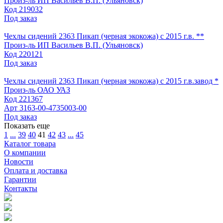
Произ-ль
ИП Васильев В.П. (Ульяновск)
Код
219032
Под заказ
Чехлы сидений 2363 Пикап (черная экокожа) с 2015 г.в. **
Произ-ль
ИП Васильев В.П. (Ульяновск)
Код
220121
Под заказ
Чехлы сидений 2363 Пикап (черная экокожа) с 2015 г.в.завод *
Произ-ль
ОАО УАЗ
Код
221367
Арт
3163-00-4735003-00
Под заказ
Показать еще
1
...
39
40
41
42
43
...
45
Каталог товара
О компании
Новости
Оплата и доставка
Гарантии
Контакты