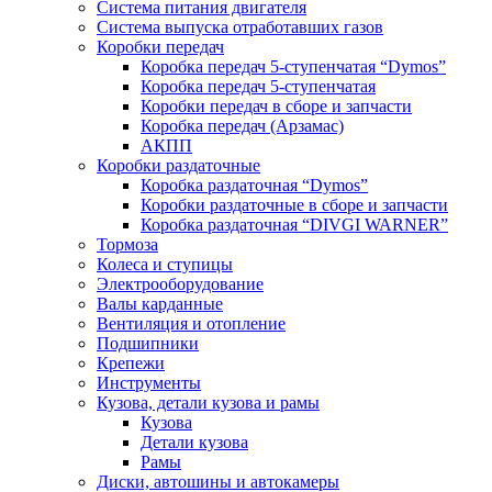
Система питания двигателя
Система выпуска отработавших газов
Коробки передач
Коробка передач 5-ступенчатая “Dymos”
Коробка передач 5-ступенчатая
Коробки передач в сборе и запчасти
Коробка передач (Арзамас)
АКПП
Коробки раздаточные
Коробка раздаточная “Dymos”
Коробки раздаточные в сборе и запчасти
Коробка раздаточная “DIVGI WARNER”
Тормоза
Колеса и ступицы
Электрооборудование
Валы карданные
Вентиляция и отопление
Подшипники
Крепежи
Инструменты
Кузова, детали кузова и рамы
Кузова
Детали кузова
Рамы
Диски, автошины и автокамеры