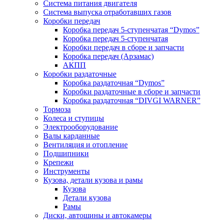
Система питания двигателя
Система выпуска отработавших газов
Коробки передач
Коробка передач 5-ступенчатая “Dymos”
Коробка передач 5-ступенчатая
Коробки передач в сборе и запчасти
Коробка передач (Арзамас)
АКПП
Коробки раздаточные
Коробка раздаточная “Dymos”
Коробки раздаточные в сборе и запчасти
Коробка раздаточная “DIVGI WARNER”
Тормоза
Колеса и ступицы
Электрооборудование
Валы карданные
Вентиляция и отопление
Подшипники
Крепежи
Инструменты
Кузова, детали кузова и рамы
Кузова
Детали кузова
Рамы
Диски, автошины и автокамеры