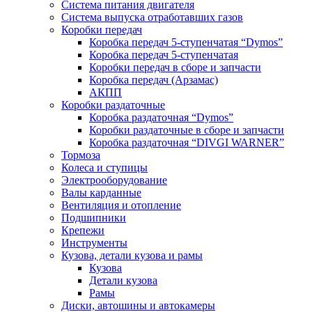
Система питания двигателя
Система выпуска отработавших газов
Коробки передач
Коробка передач 5-ступенчатая “Dymos”
Коробка передач 5-ступенчатая
Коробки передач в сборе и запчасти
Коробка передач (Арзамас)
АКПП
Коробки раздаточные
Коробка раздаточная “Dymos”
Коробки раздаточные в сборе и запчасти
Коробка раздаточная “DIVGI WARNER”
Тормоза
Колеса и ступицы
Электрооборудование
Валы карданные
Вентиляция и отопление
Подшипники
Крепежи
Инструменты
Кузова, детали кузова и рамы
Кузова
Детали кузова
Рамы
Диски, автошины и автокамеры