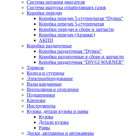
Система питания двигателя
Система выпуска отработавших газов
Коробки передач
Коробка передач 5-ступенчатая “Dymos”
Коробка передач 5-ступенчатая
Коробки передач в сборе и запчасти
Коробка передач (Арзамас)
АКПП
Коробки раздаточные
Коробка раздаточная “Dymos”
Коробки раздаточные в сборе и запчасти
Коробка раздаточная “DIVGI WARNER”
Тормоза
Колеса и ступицы
Электрооборудование
Валы карданные
Вентиляция и отопление
Подшипники
Крепежи
Инструменты
Кузова, детали кузова и рамы
Кузова
Детали кузова
Рамы
Диски, автошины и автокамеры