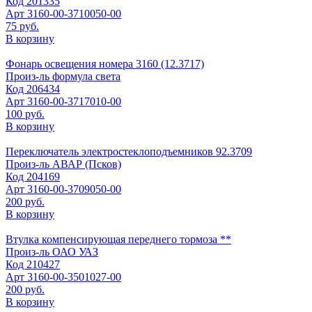
Код
201335
Арт
3160-00-3710050-00
75 руб.
В корзину
Фонарь освещения номера 3160 (12.3717)
Произ-ль
формула света
Код
206434
Арт
3160-00-3717010-00
100 руб.
В корзину
Переключатель электростеклоподъемников 92.3709
Произ-ль
АВАР (Псков)
Код
204169
Арт
3160-00-3709050-00
200 руб.
В корзину
Втулка компенсирующая переднего тормоза **
Произ-ль
ОАО УАЗ
Код
210427
Арт
3160-00-3501027-00
200 руб.
В корзину