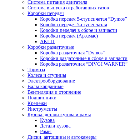
Система питания двигателя
Система выпуска отработавших газов
Коробки передач
Коробка передач 5-ступенчатая “Dymos”
Коробка передач 5-ступенчатая
Коробки передач в сборе и запчасти
Коробка передач (Арзамас)
АКПП
Коробки раздаточные
Коробка раздаточная “Dymos”
Коробки раздаточные в сборе и запчасти
Коробка раздаточная “DIVGI WARNER”
Тормоза
Колеса и ступицы
Электрооборудование
Валы карданные
Вентиляция и отопление
Подшипники
Крепежи
Инструменты
Кузова, детали кузова и рамы
Кузова
Детали кузова
Рамы
Диски, автошины и автокамеры