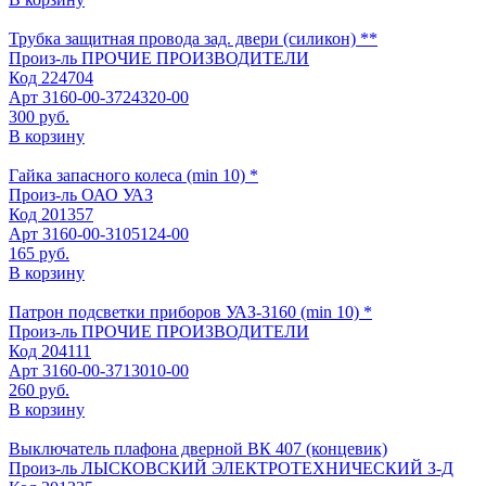
Трубка защитная провода зад. двери (силикон) **
Произ-ль
ПРОЧИЕ ПРОИЗВОДИТЕЛИ
Код
224704
Арт
3160-00-3724320-00
300 руб.
В корзину
Гайка запасного колеса (min 10) *
Произ-ль
ОАО УАЗ
Код
201357
Арт
3160-00-3105124-00
165 руб.
В корзину
Патрон подсветки приборов УАЗ-3160 (min 10) *
Произ-ль
ПРОЧИЕ ПРОИЗВОДИТЕЛИ
Код
204111
Арт
3160-00-3713010-00
260 руб.
В корзину
Выключатель плафона дверной ВК 407 (концевик)
Произ-ль
ЛЫСКОВСКИЙ ЭЛЕКТРОТЕХНИЧЕСКИЙ З-Д