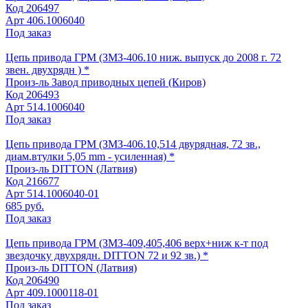
Код
206497
Арт
406.1006040
Под заказ
Цепь привода ГРМ (ЗМЗ-406.10 ниж. выпуск до 2008 г. 72
звен. двухрядн ) *
Произ-ль
Завод приводных цепей (Киров)
Код
206493
Арт
514.1006040
Под заказ
Цепь привода ГРМ (ЗМЗ-406.10,514 двурядная, 72 зв.,
диам.втулки 5,05 mm - усиленная) *
Произ-ль
DITTON (Латвия)
Код
216677
Арт
514.1006040-01
685 руб.
Под заказ
Цепь привода ГРМ (ЗМЗ-409,405,406 верх+ниж к-т под
звездочку двухрядн. DITTON 72 и 92 зв.) *
Произ-ль
DITTON (Латвия)
Код
206490
Арт
409.1000118-01
Под заказ