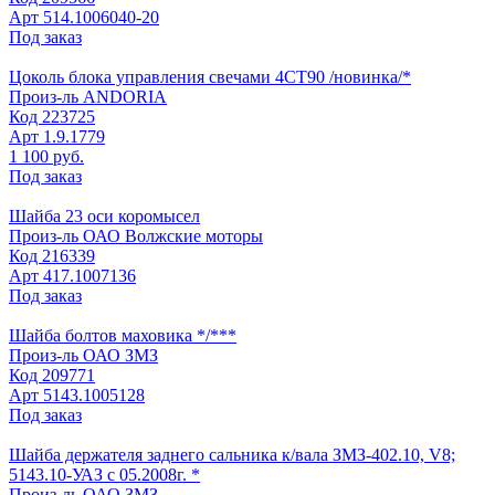
Арт
514.1006040-20
Под заказ
Цоколь блока управления свечами 4СТ90 /новинка/*
Произ-ль
ANDORIA
Код
223725
Арт
1.9.1779
1 100 руб.
Под заказ
Шайба 23 оси коромысел
Произ-ль
ОАО Волжские моторы
Код
216339
Арт
417.1007136
Под заказ
Шайба болтов маховика */***
Произ-ль
ОАО ЗМЗ
Код
209771
Арт
5143.1005128
Под заказ
Шайба держателя заднего сальника к/вала ЗМЗ-402.10, V8;
5143.10-УАЗ с 05.2008г. *
Произ-ль
ОАО ЗМЗ