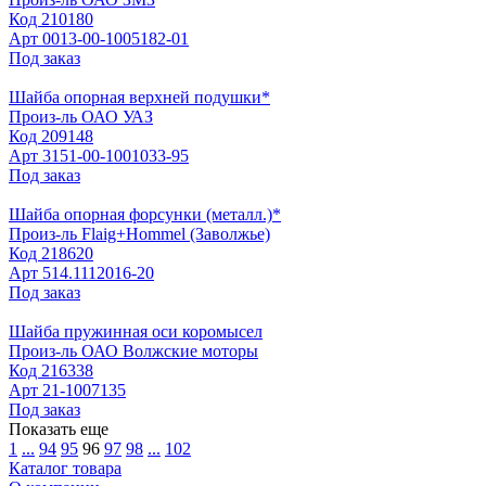
Код
210180
Арт
0013-00-1005182-01
Под заказ
Шайба опорная верхней подушки*
Произ-ль
ОАО УАЗ
Код
209148
Арт
3151-00-1001033-95
Под заказ
Шайба опорная форсунки (металл.)*
Произ-ль
Flaig+Hommel (Заволжье)
Код
218620
Арт
514.1112016-20
Под заказ
Шайба пружинная оси коромысел
Произ-ль
ОАО Волжские моторы
Код
216338
Арт
21-1007135
Под заказ
Показать еще
1
...
94
95
96
97
98
...
102
Каталог товара