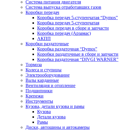
Система питания двигателя
Система выпуска отработавших газов
Коробки передач
Коробка передач 5-ступенчатая “Dymos”
Коробка передач 5-ступенчатая
Коробки передач в сборе и запчасти
Коробка передач (Арзамас)
АКПП
Коробки раздаточные
Коробка раздаточная “Dymos”
Коробки раздаточные в сборе и запчасти
Коробка раздаточная “DIVGI WARNER”
Тормоза
Колеса и ступицы
Электрооборудование
Валы карданные
Вентиляция и отопление
Подшипники
Крепежи
Инструменты
Кузова, детали кузова и рамы
Кузова
Детали кузова
Рамы
Диски, автошины и автокамеры