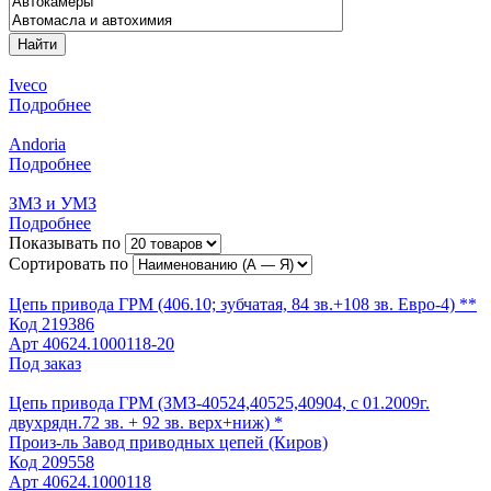
Найти
Iveco
Подробнее
Andoria
Подробнее
ЗМЗ и УМЗ
Подробнее
Показывать по
Сортировать по
Цепь привода ГРМ (406.10; зубчатая, 84 зв.+108 зв. Евро-4) **
Код
219386
Арт
40624.1000118-20
Под заказ
Цепь привода ГРМ (ЗМЗ-40524,40525,40904, с 01.2009г.
двухрядн.72 зв. + 92 зв. верх+ниж) *
Произ-ль
Завод приводных цепей (Киров)
Код
209558
Арт
40624.1000118