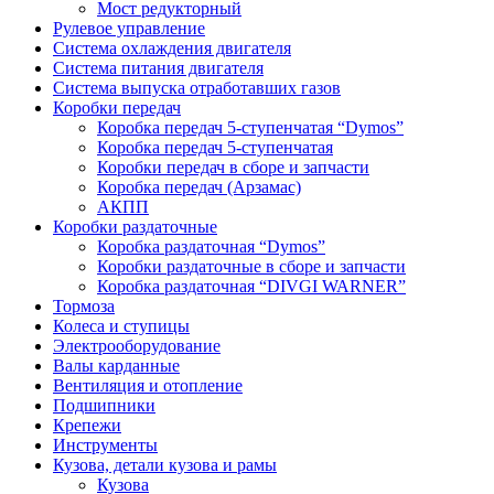
Мост редукторный
Рулевое управление
Система охлаждения двигателя
Система питания двигателя
Система выпуска отработавших газов
Коробки передач
Коробка передач 5-ступенчатая “Dymos”
Коробка передач 5-ступенчатая
Коробки передач в сборе и запчасти
Коробка передач (Арзамас)
АКПП
Коробки раздаточные
Коробка раздаточная “Dymos”
Коробки раздаточные в сборе и запчасти
Коробка раздаточная “DIVGI WARNER”
Тормоза
Колеса и ступицы
Электрооборудование
Валы карданные
Вентиляция и отопление
Подшипники
Крепежи
Инструменты
Кузова, детали кузова и рамы
Кузова