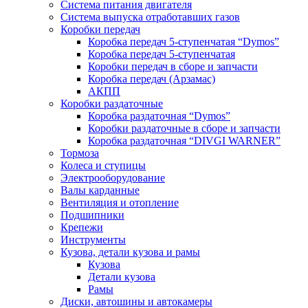
Система питания двигателя
Система выпуска отработавших газов
Коробки передач
Коробка передач 5-ступенчатая “Dymos”
Коробка передач 5-ступенчатая
Коробки передач в сборе и запчасти
Коробка передач (Арзамас)
АКПП
Коробки раздаточные
Коробка раздаточная “Dymos”
Коробки раздаточные в сборе и запчасти
Коробка раздаточная “DIVGI WARNER”
Тормоза
Колеса и ступицы
Электрооборудование
Валы карданные
Вентиляция и отопление
Подшипники
Крепежи
Инструменты
Кузова, детали кузова и рамы
Кузова
Детали кузова
Рамы
Диски, автошины и автокамеры