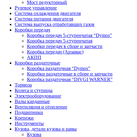
Мост редукторный
Рулевое управление
Система охлаждения двигателя
Система питания двигателя
Система выпуска отработавших газов
Коробки передач
Коробка передач 5-ступенчатая “Dymos”
Коробка передач 5-ступенчатая
Коробки передач в сборе и запчасти
Коробка передач (Арзамас)
АКПП
Коробки раздаточные
Коробка раздаточная “Dymos”
Коробки раздаточные в сборе и запчасти
Коробка раздаточная “DIVGI WARNER”
Тормоза
Колеса и ступицы
Электрооборудование
Валы карданные
Вентиляция и отопление
Подшипники
Крепежи
Инструменты
Кузова, детали кузова и рамы
Кузова