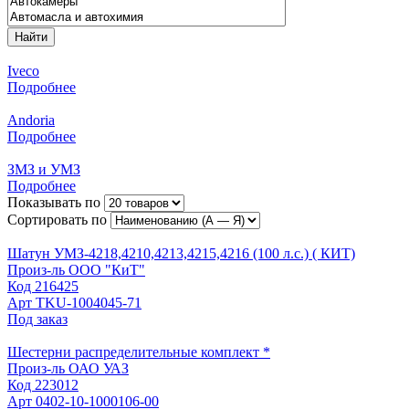
Найти
Iveco
Подробнее
Andoria
Подробнее
ЗМЗ и УМЗ
Подробнее
Показывать по
Сортировать по
Шатун УМЗ-4218,4210,4213,4215,4216 (100 л.с.) ( КИТ)
Произ-ль
ООО "КиТ"
Код
216425
Арт
TKU-1004045-71
Под заказ
Шестерни распределительные комплект *
Произ-ль
ОАО УАЗ
Код
223012
Арт
0402-10-1000106-00