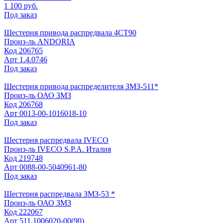
1 100 руб.
Под заказ
Шестерня привода распредвала 4СТ90
Произ-ль
ANDORIA
Код
206765
Арт
1.4.0746
Под заказ
Шестерня привода распределителя ЗМЗ-511*
Произ-ль
ОАО ЗМЗ
Код
206768
Арт
0013-00-1016018-10
Под заказ
Шестерня распредвала IVECO
Произ-ль
IVECO S.P.A. Италия
Код
219748
Арт
0088-00-5040961-80
Под заказ
Шестерня распредвала ЗМЗ-53 *
Произ-ль
ОАО ЗМЗ
Код
222067
Арт
511.1006020-00(90)