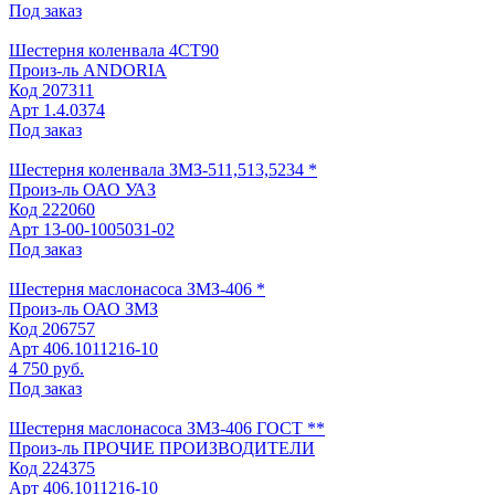
Под заказ
Шестерня коленвала 4СТ90
Произ-ль
ANDORIA
Код
207311
Арт
1.4.0374
Под заказ
Шестерня коленвала ЗМЗ-511,513,5234 *
Произ-ль
ОАО УАЗ
Код
222060
Арт
13-00-1005031-02
Под заказ
Шестерня маслонасоса ЗМЗ-406 *
Произ-ль
ОАО ЗМЗ
Код
206757
Арт
406.1011216-10
4 750 руб.
Под заказ
Шестерня маслонасоса ЗМЗ-406 ГОСТ **
Произ-ль
ПРОЧИЕ ПРОИЗВОДИТЕЛИ
Код
224375
Арт
406.1011216-10