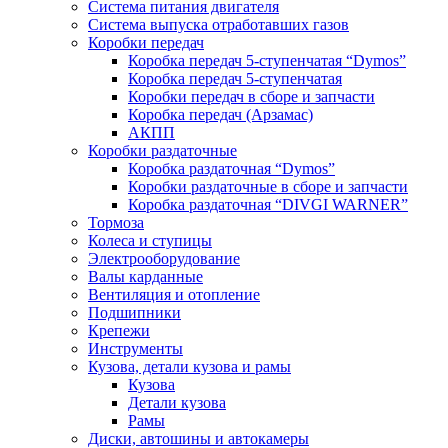
Система питания двигателя
Система выпуска отработавших газов
Коробки передач
Коробка передач 5-ступенчатая “Dymos”
Коробка передач 5-ступенчатая
Коробки передач в сборе и запчасти
Коробка передач (Арзамас)
АКПП
Коробки раздаточные
Коробка раздаточная “Dymos”
Коробки раздаточные в сборе и запчасти
Коробка раздаточная “DIVGI WARNER”
Тормоза
Колеса и ступицы
Электрооборудование
Валы карданные
Вентиляция и отопление
Подшипники
Крепежи
Инструменты
Кузова, детали кузова и рамы
Кузова
Детали кузова
Рамы
Диски, автошины и автокамеры