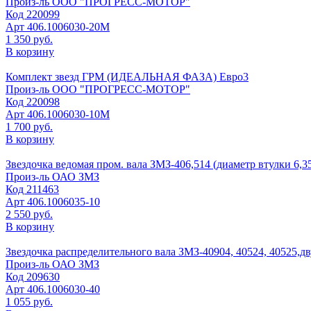
Произ-ль
ООО "ПРОГРЕСС-МОТОР"
Код
220099
Арт
406.1006030-20М
1 350 руб.
В корзину
Комплект звезд ГРМ (ИДЕАЛЬНАЯ ФАЗА) Евро3
Произ-ль
ООО "ПРОГРЕСС-МОТОР"
Код
220098
Арт
406.1006030-10М
1 700 руб.
В корзину
Звездочка ведомая пром. вала ЗМЗ-406,514 (диаметр втулки 6,3
Произ-ль
ОАО ЗМЗ
Код
211463
Арт
406.1006035-10
2 550 руб.
В корзину
Звездочка распределительного вала ЗМЗ-40904, 40524, 40525,дв
Произ-ль
ОАО ЗМЗ
Код
209630
Арт
406.1006030-40
1 055 руб.