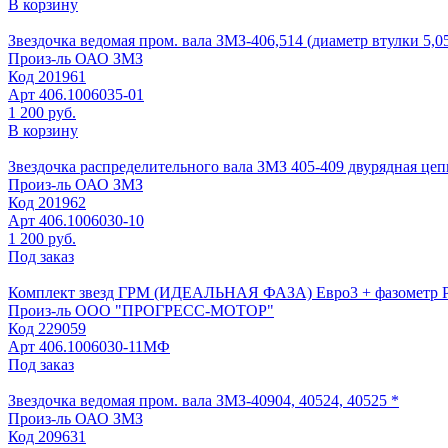
В корзину
Звездочка ведомая пром. вала ЗМЗ-406,514 (диаметр втулки 5,0
Произ-ль
ОАО ЗМЗ
Код
201961
Арт
406.1006035-01
1 200 руб.
В корзину
Звездочка распределительного вала ЗМЗ 405-409 двурядная цепь
Произ-ль
ОАО ЗМЗ
Код
201962
Арт
406.1006030-10
1 200 руб.
Под заказ
Комплект звезд ГРМ (ИДЕАЛЬНАЯ ФАЗА) Евро3 + фазометр
Произ-ль
ООО "ПРОГРЕСС-МОТОР"
Код
229059
Арт
406.1006030-11МФ
Под заказ
Звездочка ведомая пром. вала ЗМЗ-40904, 40524, 40525 *
Произ-ль
ОАО ЗМЗ
Код
209631