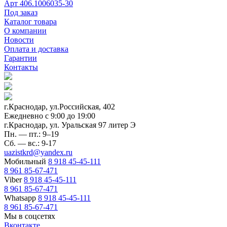
Арт
406.1006035-30
Под заказ
Каталог товара
О компании
Новости
Оплата и доставка
Гарантии
Контакты
г.Краснодар, ул.Российская, 402
Ежедневно c 9:00 до 19:00
г.Краснодар, ул. Уральская 97 литер Э
Пн. — пт.: 9–19
Сб. — вс.: 9-17
uazistkrd@yandex.ru
Мобильный
8 918 45-45-111
8 961 85-67-471
Viber
8 918 45-45-111
8 961 85-67-471
Whatsapp
8 918 45-45-111
8 961 85-67-471
Мы в соцсетях
Вконтакте