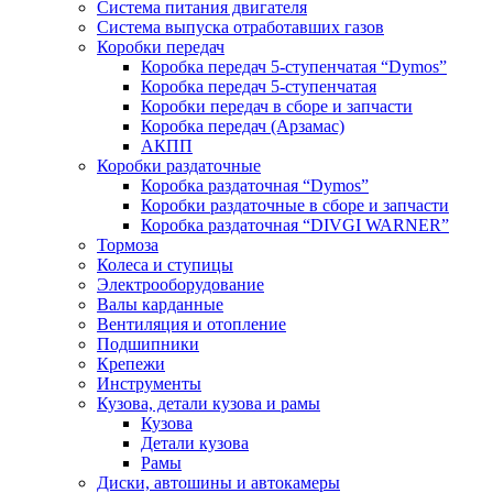
Система питания двигателя
Система выпуска отработавших газов
Коробки передач
Коробка передач 5-ступенчатая “Dymos”
Коробка передач 5-ступенчатая
Коробки передач в сборе и запчасти
Коробка передач (Арзамас)
АКПП
Коробки раздаточные
Коробка раздаточная “Dymos”
Коробки раздаточные в сборе и запчасти
Коробка раздаточная “DIVGI WARNER”
Тормоза
Колеса и ступицы
Электрооборудование
Валы карданные
Вентиляция и отопление
Подшипники
Крепежи
Инструменты
Кузова, детали кузова и рамы
Кузова
Детали кузова
Рамы
Диски, автошины и автокамеры