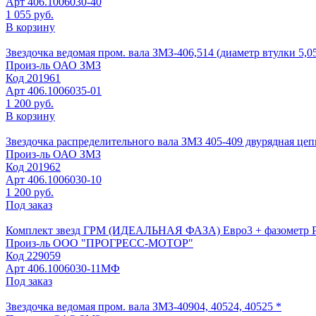
Арт
406.1006030-40
1 055 руб.
В корзину
Звездочка ведомая пром. вала ЗМЗ-406,514 (диаметр втулки 5,0
Произ-ль
ОАО ЗМЗ
Код
201961
Арт
406.1006035-01
1 200 руб.
В корзину
Звездочка распределительного вала ЗМЗ 405-409 двурядная цепь
Произ-ль
ОАО ЗМЗ
Код
201962
Арт
406.1006030-10
1 200 руб.
Под заказ
Комплект звезд ГРМ (ИДЕАЛЬНАЯ ФАЗА) Евро3 + фазометр
Произ-ль
ООО "ПРОГРЕСС-МОТОР"
Код
229059
Арт
406.1006030-11МФ
Под заказ
Звездочка ведомая пром. вала ЗМЗ-40904, 40524, 40525 *