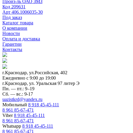
Произ-ль
ОАО ЗМЗ
Код
209631
Арт
406.1006035-30
Под заказ
Каталог товара
О компании
Новости
Оплата и доставка
Гарантии
Контакты
г.Краснодар, ул.Российская, 402
Ежедневно c 9:00 до 19:00
г.Краснодар, ул. Уральская 97 литер Э
Пн. — пт.: 9–19
Сб. — вс.: 9-17
uazistkrd@yandex.ru
Мобильный
8 918 45-45-111
8 961 85-67-471
Viber
8 918 45-45-111
8 961 85-67-471
Whatsapp
8 918 45-45-111
8 961 85-67-471