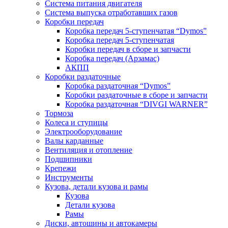
Система питания двигателя
Система выпуска отработавших газов
Коробки передач
Коробка передач 5-ступенчатая “Dymos”
Коробка передач 5-ступенчатая
Коробки передач в сборе и запчасти
Коробка передач (Арзамас)
АКПП
Коробки раздаточные
Коробка раздаточная “Dymos”
Коробки раздаточные в сборе и запчасти
Коробка раздаточная “DIVGI WARNER”
Тормоза
Колеса и ступицы
Электрооборудование
Валы карданные
Вентиляция и отопление
Подшипники
Крепежи
Инструменты
Кузова, детали кузова и рамы
Кузова
Детали кузова
Рамы
Диски, автошины и автокамеры