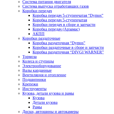
Система питания двигателя
Система выпуска отработавших газов
Коробки передач
Коробка передач 5-ступенчатая “Dymos”
Коробка передач 5-ступенчатая
Коробки передач в сборе и запчасти
Коробка передач (Арзамас)
АКПП
Коробки раздаточные
Коробка раздаточная “Dymos”
Коробки раздаточные в сборе и запчасти
Коробка раздаточная “DIVGI WARNER”
Тормоза
Колеса и ступицы
Электрооборудование
Валы карданные
Вентиляция и отопление
Подшипники
Крепежи
Инструменты
Кузова, детали кузова и рамы
Кузова
Детали кузова
Рамы
Диски, автошины и автокамеры