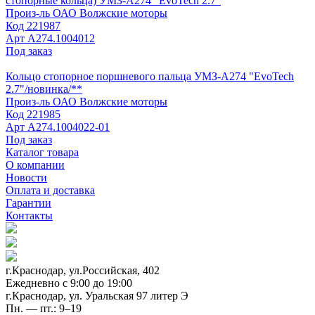
стопорные кольца) УМЗ-А274 "EvoTech 2.7"
Произ-ль
ОАО Волжские моторы
Код
221987
Арт
А274.1004012
Под заказ
Кольцо стопорное поршневого пальца УМЗ-А274 "EvoTech
2.7"/новинка/**
Произ-ль
ОАО Волжские моторы
Код
221985
Арт
А274.1004022-01
Под заказ
Каталог товара
О компании
Новости
Оплата и доставка
Гарантии
Контакты
г.Краснодар, ул.Российская, 402
Ежедневно c 9:00 до 19:00
г.Краснодар, ул. Уральская 97 литер Э
Пн. — пт.: 9–19