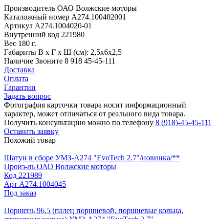
Производитель
ОАО Волжские моторы
Каталожный номер
А274.100402001
Артикул
А274.1004020-01
Внутренний код
221980
Вес
180 г.
Габариты
В х Г х Ш (см): 2,5х6х2,5
Наличие
Звоните 8 918 45-45-111
Доставка
Оплата
Гарантии
Задать вопрос
Фотография карточки товара носит информационный
характер, может отличаться от реального вида товара.
Получить консультацию можно по телефону
8 (918)-45-45-111
Оставить заявку
Похожий товар
Шатун в сборе УМЗ-А274 "EvoTech 2.7"/новинка/**
Произ-ль
ОАО Волжские моторы
Код
221989
Арт
А274.1004045
Под заказ
Поршень 96,5 (палец поршневой, поршневые кольца,