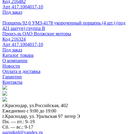
Код
216482
Арт
417.1004017-10
Под заказ
Поршень 92,0 УМЗ-4178 укороченный поршень (4 шт.) (под
421 шатун) группа В
Произ-ль
ОАО Волжские моторы
Код
216324
Арт
417.1004017-10
Под заказ
Каталог товара
О компании
Новости
Оплата и доставка
Гарантии
Контакты
г.Краснодар, ул.Российская, 402
Ежедневно c 9:00 до 19:00
г.Краснодар, ул. Уральская 97 литер Э
Пн. — пт.: 9–19
Сб. — вс.: 9-17
uazistkrd@yandex.ru