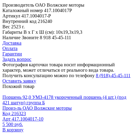
Производитель
ОАО Волжские моторы
Каталожный номер
417.1004017Р
Артикул
417.1004017-Р
Внутренний код
216240
Вес
2523 г.
Габариты
В х Г х Ш (см): 10х19,3х19,3
Наличие
Звоните 8 918 45-45-111
Доставка
Оплата
Гарантии
Задать вопрос
Фотография карточки товара носит информационный
характер, может отличаться от реального вида товара.
Получить консультацию можно по телефону
8 (918)-45-45-111
Оставить заявку
Похожий товар
Поршень 92,0 УМЗ-4178 укороченный поршень (4 шт.) (под
421 шатун) группа Б
Произ-ль
ОАО Волжские моторы
Код
216323
Арт
417.1004017-10
5 500 руб.
В корзину