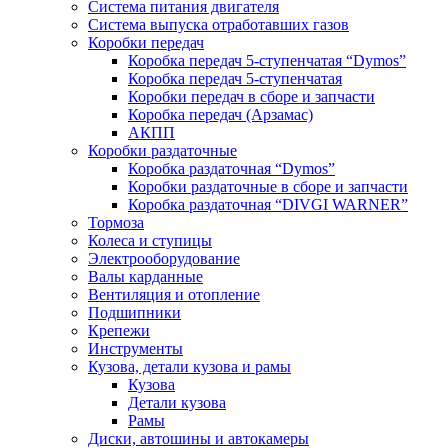
Система питания двигателя
Система выпуска отработавших газов
Коробки передач
Коробка передач 5-ступенчатая “Dymos”
Коробка передач 5-ступенчатая
Коробки передач в сборе и запчасти
Коробка передач (Арзамас)
АКПП
Коробки раздаточные
Коробка раздаточная “Dymos”
Коробки раздаточные в сборе и запчасти
Коробка раздаточная “DIVGI WARNER”
Тормоза
Колеса и ступицы
Электрооборудование
Валы карданные
Вентиляция и отопление
Подшипники
Крепежи
Инструменты
Кузова, детали кузова и рамы
Кузова
Детали кузова
Рамы
Диски, автошины и автокамеры