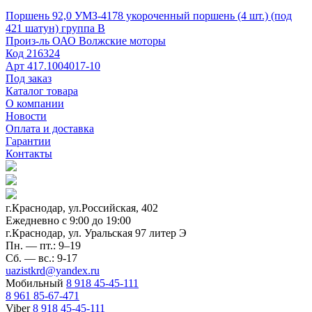
Поршень 92,0 УМЗ-4178 укороченный поршень (4 шт.) (под
421 шатун) группа В
Произ-ль
ОАО Волжские моторы
Код
216324
Арт
417.1004017-10
Под заказ
Каталог товара
О компании
Новости
Оплата и доставка
Гарантии
Контакты
г.Краснодар, ул.Российская, 402
Ежедневно c 9:00 до 19:00
г.Краснодар, ул. Уральская 97 литер Э
Пн. — пт.: 9–19
Сб. — вс.: 9-17
uazistkrd@yandex.ru
Мобильный
8 918 45-45-111
8 961 85-67-471
Viber
8 918 45-45-111