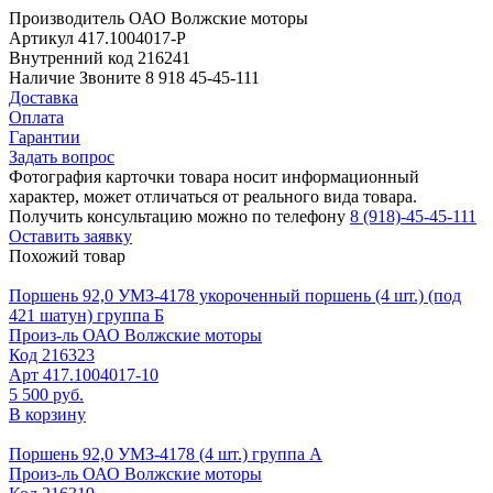
Производитель
ОАО Волжские моторы
Артикул
417.1004017-Р
Внутренний код
216241
Наличие
Звоните 8 918 45-45-111
Доставка
Оплата
Гарантии
Задать вопрос
Фотография карточки товара носит информационный
характер, может отличаться от реального вида товара.
Получить консультацию можно по телефону
8 (918)-45-45-111
Оставить заявку
Похожий товар
Поршень 92,0 УМЗ-4178 укороченный поршень (4 шт.) (под
421 шатун) группа Б
Произ-ль
ОАО Волжские моторы
Код
216323
Арт
417.1004017-10
5 500 руб.
В корзину
Поршень 92,0 УМЗ-4178 (4 шт.) группа А
Произ-ль
ОАО Волжские моторы