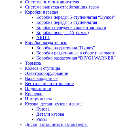
Система питания двигателя
Система выпуска отработавших газов
Коробки передач
Коробка передач 5-ступенчатая “Dymos”
Коробка передач 5-ступенчатая
Коробки передач в сборе и запчасти
Коробка передач (Арзамас)
АКПП
Коробки раздаточные
Коробка раздаточная “Dymos”
Коробки раздаточные в сборе и запчасти
Коробка раздаточная “DIVGI WARNER”
Тормоза
Колеса и ступицы
Электрооборудование
Валы карданные
Вентиляция и отопление
Подшипники
Крепежи
Инструменты
Кузова, детали кузова и рамы
Кузова
Детали кузова
Рамы
Диски, автошины и автокамеры