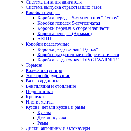
Система питания двигателя
Система выпуска отработавших газов
Коробки передач
Коробка передач 5-ступенчатая “Dymos”
Коробка передач 5-ступенчатая
Коробки передач в сборе и запчасти
Коробка передач (Арзамас)
АКПП
Коробки раздаточные
Коробка раздаточная “Dymos”
Коробки раздаточные в сборе и запчасти
Коробка раздаточная “DIVGI WARNER”
Тормоза
Колеса и ступицы
Электрооборудование
Валы карданные
Вентиляция и отопление
Подшипники
Крепежи
Инструменты
Кузова, детали кузова и рамы
Кузова
Детали кузова
Рамы
Диски, автошины и автокамеры