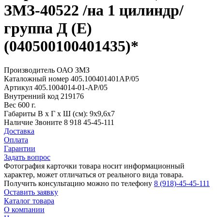
ЗМЗ-40522 /на 1 цилиндр/
группа Д (E)
(040500100401435)*
Производитель
ОАО ЗМЗ
Каталожный номер
405.100401401АР/05
Артикул
405.1004014-01-АР/05
Внутренний код
219176
Вес
600 г.
Габариты
В х Г х Ш (см): 9х9,6х7
Наличие
Звоните 8 918 45-45-111
Доставка
Оплата
Гарантии
Задать вопрос
Фотография карточки товара носит информационный
характер, может отличаться от реального вида товара.
Получить консультацию можно по телефону
8 (918)-45-45-111
Оставить заявку
Каталог товара
О компании