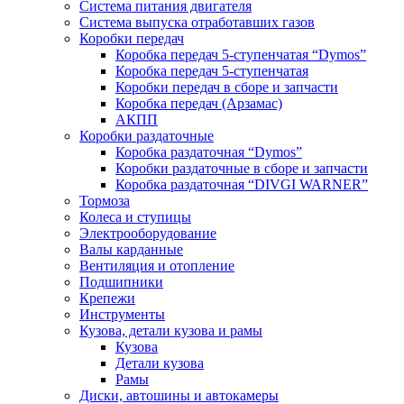
Система питания двигателя
Система выпуска отработавших газов
Коробки передач
Коробка передач 5-ступенчатая “Dymos”
Коробка передач 5-ступенчатая
Коробки передач в сборе и запчасти
Коробка передач (Арзамас)
АКПП
Коробки раздаточные
Коробка раздаточная “Dymos”
Коробки раздаточные в сборе и запчасти
Коробка раздаточная “DIVGI WARNER”
Тормоза
Колеса и ступицы
Электрооборудование
Валы карданные
Вентиляция и отопление
Подшипники
Крепежи
Инструменты
Кузова, детали кузова и рамы
Кузова
Детали кузова
Рамы
Диски, автошины и автокамеры