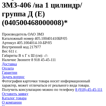
ЗМЗ-406 /на 1 цилиндр/
группа Д (E)
(040500468000008)*
Производитель
ОАО ЗМЗ
Каталожный номер
405.100401410БР/05
Артикул
405.1004014-10-БР/05
Внутренний код
217977
Вес
611 г.
Габариты
В х Г х Ш (см): -//-
Наличие
Звоните 8 918 45-45-111
Доставка
Оплата
Гарантии
Задать вопрос
Фотография карточки товара носит информационный
характер, может отличаться от реального вида товара.
Получить консультацию можно по телефону
8 (918)-45-45-111
Оставить заявку
Каталог товара
О компании