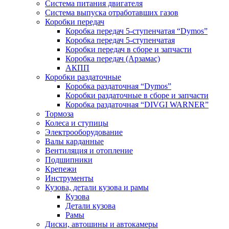
Система питания двигателя
Система выпуска отработавших газов
Коробки передач
Коробка передач 5-ступенчатая “Dymos”
Коробка передач 5-ступенчатая
Коробки передач в сборе и запчасти
Коробка передач (Арзамас)
АКПП
Коробки раздаточные
Коробка раздаточная “Dymos”
Коробки раздаточные в сборе и запчасти
Коробка раздаточная “DIVGI WARNER”
Тормоза
Колеса и ступицы
Электрооборудование
Валы карданные
Вентиляция и отопление
Подшипники
Крепежи
Инструменты
Кузова, детали кузова и рамы
Кузова
Детали кузова
Рамы
Диски, автошины и автокамеры