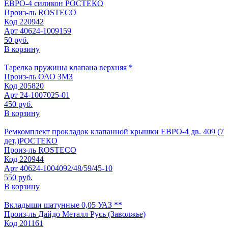
ЕВРО-4 силикон РОСТЕКО
Произ-ль
ROSTECO
Код
220942
Арт
40624-1009159
50 руб.
В корзину
Тарелка пружины клапана верхняя *
Произ-ль
ОАО ЗМЗ
Код
205820
Арт
24-1007025-01
450 руб.
В корзину
Ремкомплект прокладок клапанной крышки ЕВРО-4 дв. 409 (7
дет,)РОСТЕКО
Произ-ль
ROSTECO
Код
220944
Арт
40624-1004092/48/59/45-10
550 руб.
В корзину
Вкладыши шатунные 0,05 УАЗ **
Произ-ль
Дайдо Металл Русь (Заволжье)
Код
201161