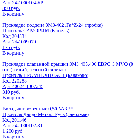
Арт
24-1000104-БР
850 руб.
В корзину
Прокладка поддона ЗМЗ-402 ,Га*Z-24 (пробка)
Произ-ль
САМОРИМ (Кинель)
Код
204834
Арт
24-1009070
175 руб.
В корзину
Прокладка клапанной крышки ЗМЗ-405,406 ЕВРО-3 MVQ (8
отв.) синий, зеленый силикон
Произ-ль
ПРОМТЕХПЛАСТ (Балаково)
Код
220288
Арт
40624-1007245
310 руб.
В корзину
Вкладыши коренные 0,50 УАЗ **
Произ-ль
Дайдо Металл Русь (Заволжье)
Код
201146
Арт
24-1000102-31
1 200 руб.
В корзину