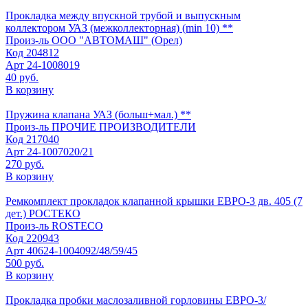
Прокладка между впускной трубой и выпускным
коллектором УАЗ (межколлекторная) (min 10) **
Произ-ль
ООО "АВТОМАШ" (Орел)
Код
204812
Арт
24-1008019
40 руб.
В корзину
Пружина клапана УАЗ (больш+мал.) **
Произ-ль
ПРОЧИЕ ПРОИЗВОДИТЕЛИ
Код
217040
Арт
24-1007020/21
270 руб.
В корзину
Ремкомплект прокладок клапанной крышки ЕВРО-3 дв. 405 (7
дет.) РОСТЕКО
Произ-ль
ROSTECO
Код
220943
Арт
40624-1004092/48/59/45
500 руб.
В корзину
Прокладка пробки маслозаливной горловины ЕВРО-3/