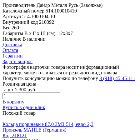
Производитель
Дайдо Металл Русь (Заволжье)
Каталожный номер
514.100010410
Артикул
514.1000104-10
Внутренний код
210392
Вес
260 г.
Габариты
В х Г х Ш (см): 12х3х7
Наличие
В наличии
Доставка
Оплата
Гарантии
Задать вопрос
Фотография карточки товара носит информационный
характер, может отличаться от реального вида товара.
Получить консультацию можно по телефону
8 (918)-45-45-111
Розничная цена
за шт
5 300 руб.
В корзину
Купить в один клик
Похожий товар
Кольца поршневые 87,0 ЗМЗ-514, евро-2,3
Произ-ль
MAHLE (Германия)
Код
218121