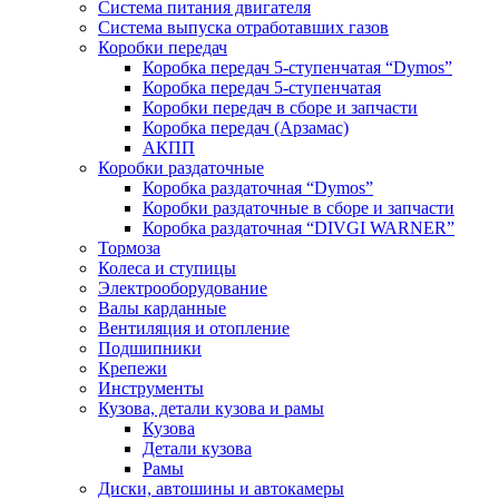
Система питания двигателя
Система выпуска отработавших газов
Коробки передач
Коробка передач 5-ступенчатая “Dymos”
Коробка передач 5-ступенчатая
Коробки передач в сборе и запчасти
Коробка передач (Арзамас)
АКПП
Коробки раздаточные
Коробка раздаточная “Dymos”
Коробки раздаточные в сборе и запчасти
Коробка раздаточная “DIVGI WARNER”
Тормоза
Колеса и ступицы
Электрооборудование
Валы карданные
Вентиляция и отопление
Подшипники
Крепежи
Инструменты
Кузова, детали кузова и рамы
Кузова
Детали кузова
Рамы
Диски, автошины и автокамеры