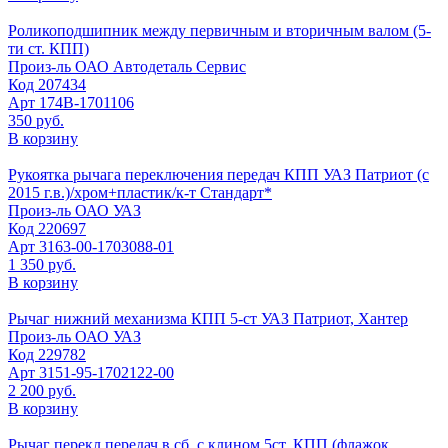
Роликоподшипник между первичным и вторичным валом (5-
ти ст. КПП)
Произ-ль
ОАО Автодеталь Сервис
Код
207434
Арт
174В-1701106
350 руб.
В корзину
Рукоятка рычага переключения передач КПП УАЗ Патриот (с
2015 г.в.)/хром+пластик/к-т Стандарт*
Произ-ль
ОАО УАЗ
Код
220697
Арт
3163-00-1703088-01
1 350 руб.
В корзину
Рычаг нижний механизма КПП 5-ст УАЗ Патриот, Хантер
Произ-ль
ОАО УАЗ
Код
229782
Арт
3151-95-1702122-00
2 200 руб.
В корзину
Рычаг перекл.передач в сб. с клином 5ст. КПП (флажок