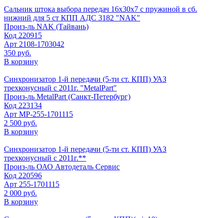
Сальник штока выбора передач 16х30х7 с пружиной в сб.
нижний для 5 ст КПП АДС 3182 "NAK"
Произ-ль
NAK (Тайвань)
Код
220915
Арт
2108-1703042
350 руб.
В корзину
Синхронизатор 1-й передачи (5-ти ст. КПП) УАЗ
трехконусный с 2011г. "MetalPart"
Произ-ль
MetalPart (Санкт-Петербург)
Код
223134
Арт
МР-255-1701115
2 500 руб.
В корзину
Синхронизатор 1-й передачи (5-ти ст. КПП) УАЗ
трехконусный с 2011г.**
Произ-ль
ОАО Автодеталь Сервис
Код
220596
Арт
255-1701115
2 000 руб.
В корзину