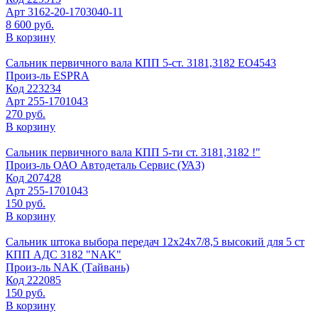
Арт
3162-20-1703040-11
8 600 руб.
В корзину
Сальник первичного вала КПП 5-ст. 3181,3182 ЕО4543
Произ-ль
ESPRA
Код
223234
Арт
255-1701043
270 руб.
В корзину
Сальник первичного вала КПП 5-ти ст. 3181,3182 !"
Произ-ль
ОАО Автодеталь Сервис (УАЗ)
Код
207428
Арт
255-1701043
150 руб.
В корзину
Сальник штока выбора передач 12х24х7/8,5 высокий для 5 ст
КПП АДС 3182 "NAK"
Произ-ль
NAK (Тайвань)
Код
222085
150 руб.
В корзину