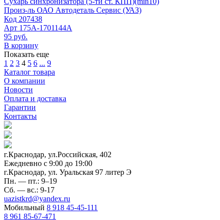
Сухарь синхронизатора (5-ти ст. КПП)(min10)
Произ-ль
ОАО Автодеталь Сервис (УАЗ)
Код
207438
Арт
175А-1701144А
95 руб.
В корзину
Показать еще
1
2
3
4
5
6
...
9
Каталог товара
О компании
Новости
Оплата и доставка
Гарантии
Контакты
г.Краснодар, ул.Российская, 402
Ежедневно c 9:00 до 19:00
г.Краснодар, ул. Уральская 97 литер Э
Пн. — пт.: 9–19
Сб. — вс.: 9-17
uazistkrd@yandex.ru
Мобильный
8 918 45-45-111
8 961 85-67-471