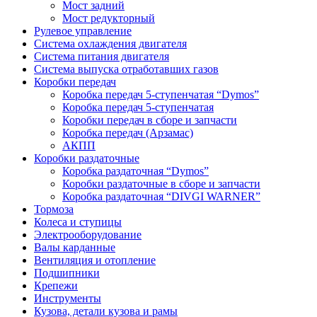
Мост задний
Мост редукторный
Рулевое управление
Система охлаждения двигателя
Система питания двигателя
Система выпуска отработавших газов
Коробки передач
Коробка передач 5-ступенчатая “Dymos”
Коробка передач 5-ступенчатая
Коробки передач в сборе и запчасти
Коробка передач (Арзамас)
АКПП
Коробки раздаточные
Коробка раздаточная “Dymos”
Коробки раздаточные в сборе и запчасти
Коробка раздаточная “DIVGI WARNER”
Тормоза
Колеса и ступицы
Электрооборудование
Валы карданные
Вентиляция и отопление
Подшипники
Крепежи
Инструменты
Кузова, детали кузова и рамы