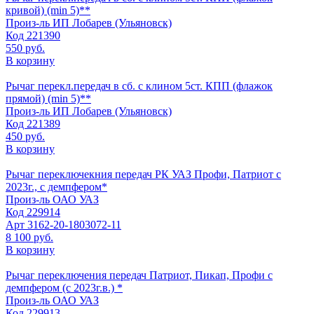
кривой) (min 5)**
Произ-ль
ИП Лобарев (Ульяновск)
Код
221390
550 руб.
В корзину
Рычаг перекл.передач в сб. с клином 5ст. КПП (флажок
прямой) (min 5)**
Произ-ль
ИП Лобарев (Ульяновск)
Код
221389
450 руб.
В корзину
Рычаг переключекния передач РК УАЗ Профи, Патриот с
2023г., с демпфером*
Произ-ль
ОАО УАЗ
Код
229914
Арт
3162-20-1803072-11
8 100 руб.
В корзину
Рычаг переключения передач Патриот, Пикап, Профи с
демпфером (с 2023г.в.) *
Произ-ль
ОАО УАЗ
Код
229913