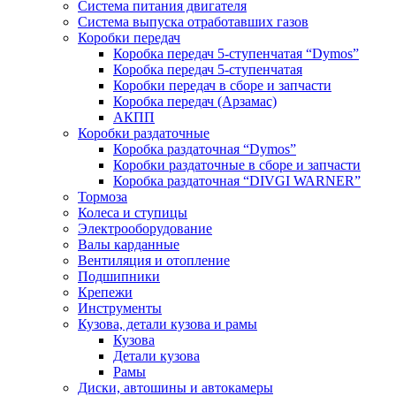
Система питания двигателя
Система выпуска отработавших газов
Коробки передач
Коробка передач 5-ступенчатая “Dymos”
Коробка передач 5-ступенчатая
Коробки передач в сборе и запчасти
Коробка передач (Арзамас)
АКПП
Коробки раздаточные
Коробка раздаточная “Dymos”
Коробки раздаточные в сборе и запчасти
Коробка раздаточная “DIVGI WARNER”
Тормоза
Колеса и ступицы
Электрооборудование
Валы карданные
Вентиляция и отопление
Подшипники
Крепежи
Инструменты
Кузова, детали кузова и рамы
Кузова
Детали кузова
Рамы
Диски, автошины и автокамеры