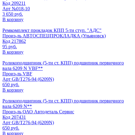
Код
209211
Арт
№018-10
3 650 руб.
В корзину
Ремкомплект прокладок КПП 5-ти ступ. "АДС"
Произ-ль
АВТОСПЕЦПРОКЛАДКА (Ульяновск)
Код
217862
95 руб.
В корзину
Роликоподшипник (5-ти ст. КПП) подшипник первичного
вала 6209 N VBF**
Произ-ль
VBF
Арт
GB/T276-94 (6209N)
650 руб.
В корзину
Роликоподшипник (5-ти ст. КПП) подшипник первичного
вала 6209 N**
Произ-ль
ОАО Автодеталь Сервис
Код
207431
Арт
GB/T276-94 (6209N)
650 руб.
В корзину