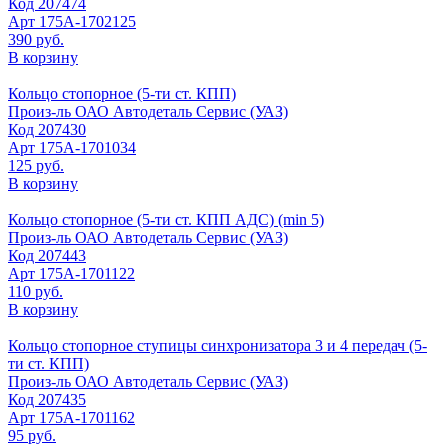
Код
207474
Арт
175А-1702125
390 руб.
В корзину
Кольцо стопорное (5-ти ст. КПП)
Произ-ль
ОАО Автодеталь Сервис (УАЗ)
Код
207430
Арт
175А-1701034
125 руб.
В корзину
Кольцо стопорное (5-ти ст. КПП АДС) (min 5)
Произ-ль
ОАО Автодеталь Сервис (УАЗ)
Код
207443
Арт
175А-1701122
110 руб.
В корзину
Кольцо стопорное ступицы синхронизатора 3 и 4 передач (5-
ти ст. КПП)
Произ-ль
ОАО Автодеталь Сервис (УАЗ)
Код
207435
Арт
175А-1701162
95 руб.