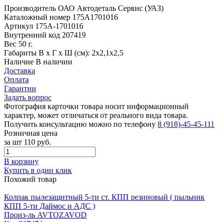
Производитель
ОАО Автодеталь Сервис (УАЗ)
Каталожный номер
175А1701016
Артикул
175А-1701016
Внутренний код
207419
Вес
50 г.
Габариты
В х Г х Ш (см): 2х2,1х2,5
Наличие
В наличии
Доставка
Оплата
Гарантии
Задать вопрос
Фотография карточки товара носит информационный
характер, может отличаться от реального вида товара.
Получить консультацию можно по телефону
8 (918)-45-45-111
Розничная цена
за шт
110 руб.
В корзину
Купить в один клик
Похожий товар
Колпак пылезащитный 5-ти ст. КПП резиновый ( пыльник
КПП 5-ти Даймос и АДС )
Произ-ль
AVTOZAVOD