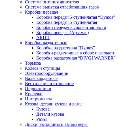
Система питания двигателя
Система выпуска отработавших газов
Коробки передач
Коробка передач 5-ступенчатая “Dymos”
Коробка передач 5-ступенчатая
Коробки передач в сборе и запчасти
Коробка передач (Арзамас)
АКПП
Коробки раздаточные
Коробка раздаточная “Dymos”
Коробки раздаточные в сборе и запчасти
Коробка раздаточная “DIVGI WARNER”
Тормоза
Колеса и ступицы
Электрооборудование
Валы карданные
Вентиляция и отопление
Подшипники
Крепежи
Инструменты
Кузова, детали кузова и рамы
Кузова
Детали кузова
Рамы
Диски, автошины и автокамеры