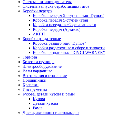
Система питания двигателя
Система выпуска отработавших газов
Коробки передач
Коробка передач 5-ступенчатая “Dymos”
Коробка передач 5-ступенчатая
Коробки передач в сборе и запчасти
Коробка передач (Арзамас)
АКПП
Коробки раздаточные
Коробка раздаточная “Dymos”
Коробки раздаточные в сборе и запчасти
Коробка раздаточная “DIVGI WARNER”
Тормоза
Колеса и ступицы
Электрооборудование
Валы карданные
Вентиляция и отопление
Подшипники
Крепежи
Инструменты
Кузова, детали кузова и рамы
Кузова
Детали кузова
Рамы
Диски, автошины и автокамеры