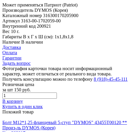
Может применяться
Патриот (Patriot)
Производитель
DYMOS (Корея)
Каталожный номер
316300170205900
Артикул
3163-00-1702059-00
Внутренний код
200921
Вес
10 г.
Габариты
В х Г х Ш (см): 1х1,8х1,8
Наличие
В наличии
Доставка
Оплата
Гарантии
Задать вопрос
Фотография карточки товара носит информационный
характер, может отличаться от реального вида товара.
Получить консультацию можно по телефону
8 (918)-45-45-111
Розничная цена
за шт
150 руб.
В корзину
Купить в один клик
Похожий товар
Болт М12*1,25 фланцевый 5-ступ "DYMOS" 43455Т00120 **
Произ-ль
DYMOS (Корея)