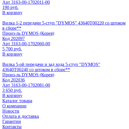
Арт
3163-00-1702011-00
190 руб.
В корзину
Вилка 1-2 передачи 5-ступ "DYMOS" 43640Т00220 со штоком
в сборе**
Произ-ль
DYMOS (Корея)
Код
202097
Арт
3163-00-1702060-00
5 700 руб.
В корзину
Вилка 5-ой передачи и зад хода 5-ступ "DYMOS"
43640Т00240 со штоком в сборе**
Произ-ль
DYMOS (Корея)
Код
202036
Арт
3163-00-1702081-00
3 650 руб.
В корзину
Каталог товара
О компании
Новости
Оплата и доставка
Гарантии
Контакты