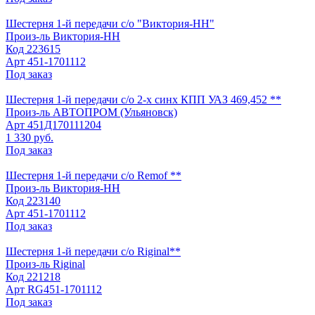
Шестерня 1-й передачи с/о "Виктория-НН"
Произ-ль
Виктория-НН
Код
223615
Арт
451-1701112
Под заказ
Шестерня 1-й передачи с/о 2-х синх КПП УАЗ 469,452 **
Произ-ль
АВТОПРОМ (Ульяновск)
Арт
451Д170111204
1 330 руб.
Под заказ
Шестерня 1-й передачи с/о Remof **
Произ-ль
Виктория-НН
Код
223140
Арт
451-1701112
Под заказ
Шестерня 1-й передачи с/о Riginal**
Произ-ль
Riginal
Код
221218
Арт
RG451-1701112
Под заказ