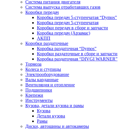
Система питания двигателя
Система выпуска отработавших газов
Коробки передач
Коробка передач 5-ступенчатая “Dymos”
Коробка передач 5-ступенчатая
Коробки передач в сборе и запчасти
Коробка передач (Арзамас)
АКПП
Коробки раздаточные
Коробка раздаточная “Dymos”
Коробки раздаточные в сборе и запчасти
Коробка раздаточная “DIVGI WARNER”
Тормоза
Колеса и ступицы
Электрооборудование
Валы карданные
Вентиляция и отопление
Подшипники
Крепежи
Инструменты
Кузова, детали кузова и рамы
Кузова
Детали кузова
Рамы
Диски, автошины и автокамеры