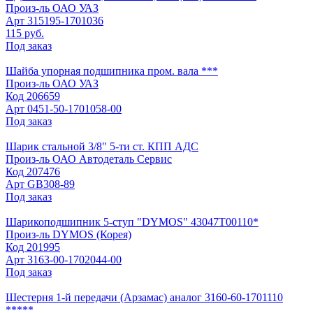
Произ-ль
ОАО УАЗ
Арт
315195-1701036
115 руб.
Под заказ
Шайба упорная подшипника пром. вала ***
Произ-ль
ОАО УАЗ
Код
206659
Арт
0451-50-1701058-00
Под заказ
Шарик стальной 3/8" 5-ти ст. КПП АДС
Произ-ль
ОАО Автодеталь Сервис
Код
207476
Арт
GB308-89
Под заказ
Шарикоподшипник 5-ступ "DYMOS" 43047Т00110*
Произ-ль
DYMOS (Корея)
Код
201995
Арт
3163-00-1702044-00
Под заказ
Шестерня 1-й передачи (Арзамас) аналог 3160-60-1701110
*****