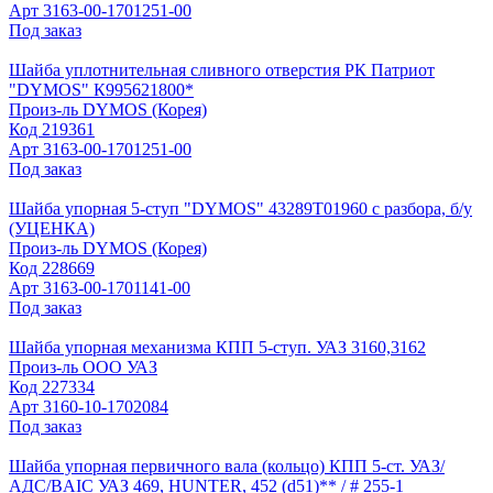
Арт
3163-00-1701251-00
Под заказ
Шайба уплотнительная сливного отверстия РК Патриот
"DYMOS" К995621800*
Произ-ль
DYMOS (Корея)
Код
219361
Арт
3163-00-1701251-00
Под заказ
Шайба упорная 5-ступ "DYMOS" 43289Т01960 с разбора, б/у
(УЦЕНКА)
Произ-ль
DYMOS (Корея)
Код
228669
Арт
3163-00-1701141-00
Под заказ
Шайба упорная механизма КПП 5-ступ. УАЗ 3160,3162
Произ-ль
ООО УАЗ
Код
227334
Арт
3160-10-1702084
Под заказ
Шайба упорная первичного вала (кольцо) КПП 5-ст. УАЗ/
АДС/BAIC УАЗ 469, HUNTER, 452 (d51)** / # 255-1