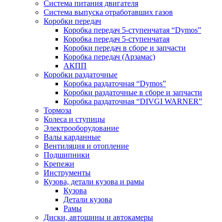
Система питания двигателя
Система выпуска отработавших газов
Коробки передач
Коробка передач 5-ступенчатая “Dymos”
Коробка передач 5-ступенчатая
Коробки передач в сборе и запчасти
Коробка передач (Арзамас)
АКПП
Коробки раздаточные
Коробка раздаточная “Dymos”
Коробки раздаточные в сборе и запчасти
Коробка раздаточная “DIVGI WARNER”
Тормоза
Колеса и ступицы
Электрооборудование
Валы карданные
Вентиляция и отопление
Подшипники
Крепежи
Инструменты
Кузова, детали кузова и рамы
Кузова
Детали кузова
Рамы
Диски, автошины и автокамеры