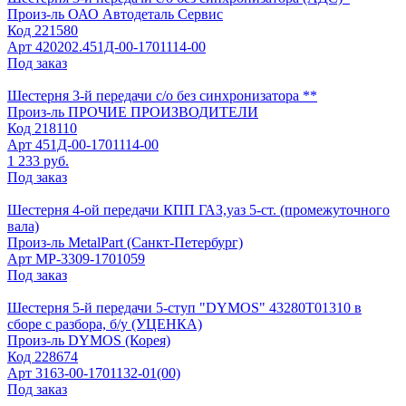
Произ-ль
ОАО Автодеталь Сервис
Код
221580
Арт
420202.451Д-00-1701114-00
Под заказ
Шестерня 3-й передачи с/о без синхронизатора **
Произ-ль
ПРОЧИЕ ПРОИЗВОДИТЕЛИ
Код
218110
Арт
451Д-00-1701114-00
1 233 руб.
Под заказ
Шестерня 4-ой передачи КПП ГАЗ,уаз 5-ст. (промежуточного
вала)
Произ-ль
MetalPart (Санкт-Петербург)
Арт
MP-3309-1701059
Под заказ
Шестерня 5-й передачи 5-ступ "DYMOS" 43280Т01310 в
сборе с разбора, б/у (УЦЕНКА)
Произ-ль
DYMOS (Корея)
Код
228674
Арт
3163-00-1701132-01(00)
Под заказ