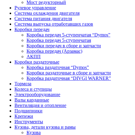
Мост редукторный
Рулевое управление
Система охлаждения двигателя
Система питания двигателя
Система выпуска отработавших газов
Коробки передач
Коробка передач 5-ступенчатая “Dymos”
Коробка передач 5-ступенчатая
Коробки передач в сборе и запчасти
Коробка передач (Арзамас)
АКПП
Коробки раздаточные
Коробка раздаточная “Dymos”
Коробки раздаточные в сборе и запчасти
Коробка раздаточная “DIVGI WARNER”
Тормоза
Колеса и ступицы
Электрооборудование
Валы карданные
Вентиляция и отопление
Подшипники
Крепежи
Инструменты
Кузова, детали кузова и рамы
Кузова