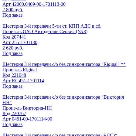
Арт
42000.0469-00-1701113-00
2 800 руб.
Под заказ
Шестерня 3-й передачи 5-ти ст. КПП АДС в сб.
Произ-ль
ОАО Автодеталь Сервис (УАЗ)
Код
207441
Арт
255-1701130
2 620 руб.
Под заказ
Шестерня 3-й передачи с/о без синхронизатора "Riginal" **
Произ-ль
Riginal
Код
221048
Арт
RG451-1701114
Под заказ
Шестерня 3-й передачи с/о без синхронизатора "Виктория
НН"
Произ-ль
Виктория-НН
Код
220767
Арт
0451-00-1701114-00
Под заказ
Шестерня 3-й передачи с/о без синхронизатора (АДС)*