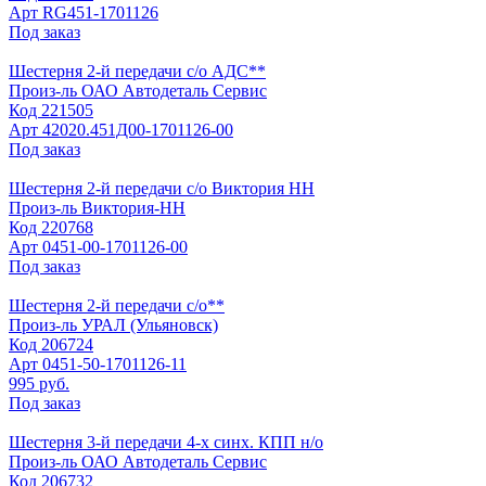
Арт
RG451-1701126
Под заказ
Шестерня 2-й передачи с/о АДС**
Произ-ль
ОАО Автодеталь Сервис
Код
221505
Арт
42020.451Д00-1701126-00
Под заказ
Шестерня 2-й передачи с/о Виктория НН
Произ-ль
Виктория-НН
Код
220768
Арт
0451-00-1701126-00
Под заказ
Шестерня 2-й передачи с/о**
Произ-ль
УРАЛ (Ульяновск)
Код
206724
Арт
0451-50-1701126-11
995 руб.
Под заказ
Шестерня 3-й передачи 4-х синх. КПП н/о
Произ-ль
ОАО Автодеталь Сервис
Код
206732