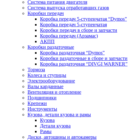
Система питания двигателя
Система выпуска отработавших газов
Коробки передач
Коробка передач 5-ступенчатая “Dymos”
Коробка передач 5-ступенчатая
Коробки передач в сборе и запчасти
Коробка передач (Арзамас)
АКПП
Коробки раздаточные
Коробка раздаточная “Dymos”
Коробки раздаточные в сборе и запчасти
Коробка раздаточная “DIVGI WARNER”
Тормоза
Колеса и ступицы
Электрооборудование
Валы карданные
Вентиляция и отопление
Подшипники
Крепежи
Инструменты
Кузова, детали кузова и рамы
Кузова
Детали кузова
Рамы
Диски, автошины и автокамеры