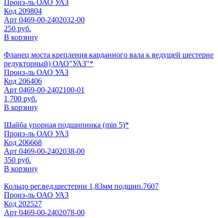
Произ-ль
ОАО УАЗ
Код
209804
Арт
0469-00-2402032-00
250 руб.
В корзину
Фланец моста крепления карданного вала к ведущей шестерне
редукторный) ОАО"УАЗ"*
Произ-ль
ОАО УАЗ
Код
206406
Арт
0469-00-2402100-01
1 700 руб.
В корзину
Шайба упорная подшипника (min 5)*
Произ-ль
ОАО УАЗ
Код
206668
Арт
0469-00-2402038-00
350 руб.
В корзину
Кольцо рег.вед.шестерни 1,83мм подшип.7607
Произ-ль
ОАО УАЗ
Код
202527
Арт
0469-00-2402078-00