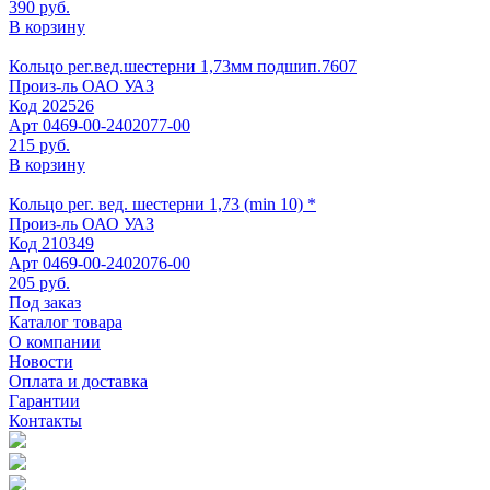
390 руб.
В корзину
Кольцо рег.вед.шестерни 1,73мм подшип.7607
Произ-ль
ОАО УАЗ
Код
202526
Арт
0469-00-2402077-00
215 руб.
В корзину
Кольцо рег. вед. шестерни 1,73 (min 10) *
Произ-ль
ОАО УАЗ
Код
210349
Арт
0469-00-2402076-00
205 руб.
Под заказ
Каталог товара
О компании
Новости
Оплата и доставка
Гарантии
Контакты