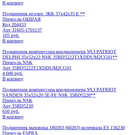
В корзину
Подшипник игольч. 3КК 37х42х35 Е **
Произ-ль
ОБЩАЯ
Код
204433
Арт
31605-1701137
105 руб.
В корзину
Подшипник компрессора кондиционера УАЗ PATRIOT
DELPHI 35х52х22 NSK 35BD5222T1XDDUM2CG01**
Произ-ль
NSK
Арт
35BD5222T1XDDUM2CG01
4 600 руб.
В корзину
Подшипник компрессора кондиционера УАЗ PATRIOT
SANDEN 35х52х20 5E-FE NSK 35BD5220**
Произ-ль
NSK
Арт
35BD5220
650 руб.
В корзину
Подшипник маховика 180203 (60203) коленвала ES 156230
Произ-ль
ESPRA