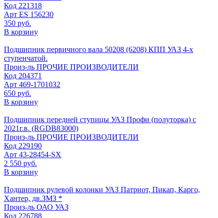
Код
221318
Арт
ES 156230
350 руб.
В корзину
Подшипник первичного вала 50208 (6208) КПП УАЗ 4-х
ступенчатой.
Произ-ль
ПРОЧИЕ ПРОИЗВОДИТЕЛИ
Код
204371
Арт
469-1701032
650 руб.
В корзину
Подшипник передней ступицы УАЗ Профи (полуторка) с
2021г.в. (RGDB83000)
Произ-ль
ПРОЧИЕ ПРОИЗВОДИТЕЛИ
Код
229190
Арт
43-28454-SX
2 550 руб.
В корзину
Подшипник рулевой колонки УАЗ Патриот, Пикап, Карго,
Хантер, дв.ЗМЗ *
Произ-ль
ОАО УАЗ
Код
226788