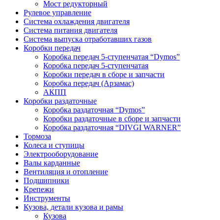
Мост редукторный
Рулевое управление
Система охлаждения двигателя
Система питания двигателя
Система выпуска отработавших газов
Коробки передач
Коробка передач 5-ступенчатая “Dymos”
Коробка передач 5-ступенчатая
Коробки передач в сборе и запчасти
Коробка передач (Арзамас)
АКПП
Коробки раздаточные
Коробка раздаточная “Dymos”
Коробки раздаточные в сборе и запчасти
Коробка раздаточная “DIVGI WARNER”
Тормоза
Колеса и ступицы
Электрооборудование
Валы карданные
Вентиляция и отопление
Подшипники
Крепежи
Инструменты
Кузова, детали кузова и рамы
Кузова