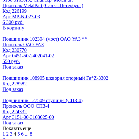
Произ-ль
MetalPart (Санкт-Петербург)
Код
226199
Арт
МР-N-023-03
6 300 руб.
В корзину
Подшипник 102304 (мост) ОАО УАЗ **
Произ-ль
ОАО УАЗ
Код
230770
Арт
0451-50-2402041-02
550 руб.
Под заказ
Подшипник 108905 шкворня опорный Га*Z-3302
Код
228582
Под заказ
Подшипник 127509 ступицы (СПЗ-4)
Произ-ль
ООО СПЗ-4
Код
224332
Арт
3151-00-3103025-00
Под заказ
Показать еще
1
2
3
4
5
6
...
8