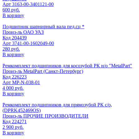
Арт
3163-00-3401121-00
600 руб.
В корзину
Подшипник шарнирный вала пед.сц *
Произ-ль
ОАО УАЗ
Код
204439
Арт
3741-00-1602049-00
280 руб.
В корзину
Ремкомплект подшипников для косозубой РК н/о "MetalPart"
Произ-ль
MetalPart (Санкт-Петербург)
Код
226223
Арт
МР-N-038-01
4 000 руб.
В корзину
Ремкомплект подшипников для прямозубой РК с/о,
(DPRK452469OS)
Произ-ль
ПРОЧИЕ ПРОИЗВОДИТЕЛИ
Код
224271
2 900 руб.
В корзину