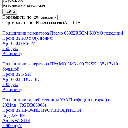
Найти
Показывать по
Сортировать по
Подшипник генератора Прамо 63032RSCM KOYO передний
Произ-ль
KOYO(Япония)
Арт
63032RSCM
250 руб.
В корзину
Подшипник генератора ПРАМО ЗМЗ 409 "NSK" 35х17х10
большой
Произ-ль
NSK
Арт
6003DDUC3E
200 руб.
В корзину
Подшипник задней ступицы УАЗ Профи (полуторка) с
2021г.в. (RGDB83008)
Произ-ль
ПРОЧИЕ ПРОИЗВОДИТЕЛИ
Код
229189
Арт
KW18114
2 900 руб.