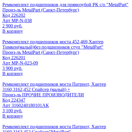
Ремкомплект подшипников для прямозубой РК с/о "MetalPart"
Произ-ль
MetalPart (Санкт-Петербург)
Код
226202
Арт
МР-N-038
2 900 руб.
В корзину
Ремкомплект подшипников моста 452,469,Хантер
Тимкен(малый)без подшипников ступ "MetalPart"
Произ-ль
MetalPart (Санкт-Петербург)
Код
226201
Арт
МР-N-023-09
3 900 руб.
В корзину
Ремкомплект подшипников моста Патриот, Хантер
3160,3162,452 Спайсер (малый) +
Произ-ль
ПРОЧИЕ ПРОИЗВОДИТЕЛИ
Код
224347
Арт
3160240180101АК
3 100 руб.
В корзину
Ремкомплект подшипников моста Патриот, Хантер
3160,3163,452 Спайсер"MetalPart"