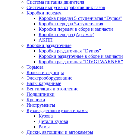
Система питания двигателя
Система выпуска отработавших газов
Коробки передач
Коробка передач 5-ступенчатая “Dymos”
Коробка передач 5-ступенчатая
Коробки передач в сборе и запчасти
Коробка передач (Арзамас)
АКПП
Коробки раздаточные
Коробка раздаточная “Dymos”
Коробки раздаточные в сборе и запчасти
Коробка раздаточная “DIVGI WARNER”
Тормоза
Колеса и ступицы
Электрооборудование
Валы карданные
Вентиляция и отопление
Подшипники
Крепежи
Инструменты
Кузова, детали кузова и рамы
Кузова
Детали кузова
Рамы
Диски, автошины и автокамеры