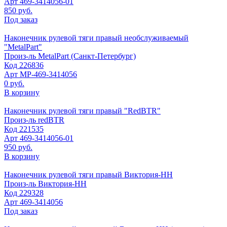
Арт
469-3414056-01
850 руб.
Под заказ
Наконечник рулевой тяги правый необслуживаемый
"MetalPart"
Произ-ль
MetalPart (Санкт-Петербург)
Код
226836
Арт
МР-469-3414056
0 руб.
В корзину
Наконечник рулевой тяги правый "RedBTR"
Произ-ль
redBTR
Код
221535
Арт
469-3414056-01
950 руб.
В корзину
Наконечник рулевой тяги правый Виктория-НН
Произ-ль
Виктория-НН
Код
229328
Арт
469-3414056
Под заказ