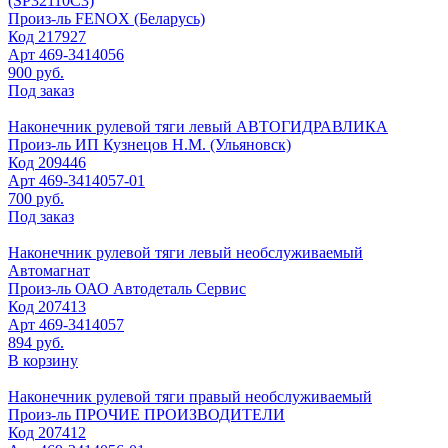
(SP32110C3)
Произ-ль
FENOX (Беларусь)
Код
217927
Арт
469-3414056
900 руб.
Под заказ
Наконечник рулевой тяги левый АВТОГИДРАВЛИКА
Произ-ль
ИП Кузнецов Н.М. (Ульяновск)
Код
209446
Арт
469-3414057-01
700 руб.
Под заказ
Наконечник рулевой тяги левый необслуживаемый
Автомагнат
Произ-ль
ОАО Автодеталь Сервис
Код
207413
Арт
469-3414057
894 руб.
В корзину
Наконечник рулевой тяги правый необслуживаемый
Произ-ль
ПРОЧИЕ ПРОИЗВОДИТЕЛИ
Код
207412