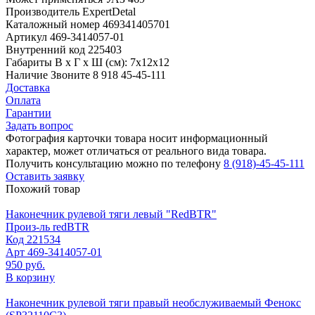
Производитель
ExpertDetal
Каталожный номер
469341405701
Артикул
469-3414057-01
Внутренний код
225403
Габариты
В х Г х Ш (см): 7х12х12
Наличие
Звоните 8 918 45-45-111
Доставка
Оплата
Гарантии
Задать вопрос
Фотография карточки товара носит информационный
характер, может отличаться от реального вида товара.
Получить консультацию можно по телефону
8 (918)-45-45-111
Оставить заявку
Похожий товар
Наконечник рулевой тяги левый "RedBTR"
Произ-ль
redBTR
Код
221534
Арт
469-3414057-01
950 руб.
В корзину
Наконечник рулевой тяги правый необслуживаемый Фенокс