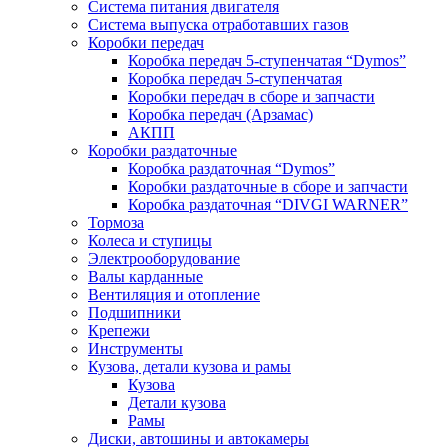
Система питания двигателя
Система выпуска отработавших газов
Коробки передач
Коробка передач 5-ступенчатая “Dymos”
Коробка передач 5-ступенчатая
Коробки передач в сборе и запчасти
Коробка передач (Арзамас)
АКПП
Коробки раздаточные
Коробка раздаточная “Dymos”
Коробки раздаточные в сборе и запчасти
Коробка раздаточная “DIVGI WARNER”
Тормоза
Колеса и ступицы
Электрооборудование
Валы карданные
Вентиляция и отопление
Подшипники
Крепежи
Инструменты
Кузова, детали кузова и рамы
Кузова
Детали кузова
Рамы
Диски, автошины и автокамеры