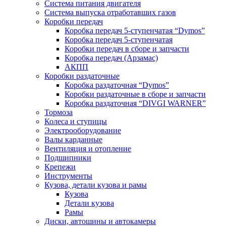
Система питания двигателя
Система выпуска отработавших газов
Коробки передач
Коробка передач 5-ступенчатая “Dymos”
Коробка передач 5-ступенчатая
Коробки передач в сборе и запчасти
Коробка передач (Арзамас)
АКПП
Коробки раздаточные
Коробка раздаточная “Dymos”
Коробки раздаточные в сборе и запчасти
Коробка раздаточная “DIVGI WARNER”
Тормоза
Колеса и ступицы
Электрооборудование
Валы карданные
Вентиляция и отопление
Подшипники
Крепежи
Инструменты
Кузова, детали кузова и рамы
Кузова
Детали кузова
Рамы
Диски, автошины и автокамеры