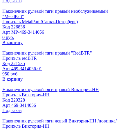
Под заказ
Наконечник рулевой тяги правый необслуживаемый
"MetalPart"
Произ-ль
MetalPart (Санкт-Петербург)
Код
226836
Арт
МР-469-3414056
0 руб.
В корзину
Наконечник рулевой тяги правый "RedBTR"
Произ-ль
redBTR
Код
221535
Арт
469-3414056-01
950 руб.
В корзину
Наконечник рулевой тяги правый Виктория-НН
Произ-ль
Виктория-НН
Код
229328
Арт
469-3414056
Под заказ
Наконечник рулевой тяги левый Виктория-НН /новинка/
Произ-ль
Виктория-НН