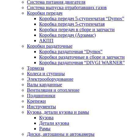
Система питания двигателя
Система выпуска отработавших газов
Коробки передач
Коробка передач 5-ступенчатая “Dymos”
Коробка передач 5-ступенчатая
Коробки передач в сборе и запчасти
Коробка передач (Арзамас)
АКПП
Коробки раздаточные
Коробка раздаточная “Dymos”
Коробки раздаточные в сборе и запчасти
Коробка раздаточная “DIVGI WARNER”
Тормоза
Колеса и ступицы
Электрооборудование
Валы карданные
Вентиляция и отопление
Подшипники
Крепежи
Инструменты
Кузова, детали кузова и рамы
Кузова
Детали кузова
Рамы
Диски, автошины и автокамеры