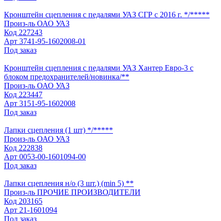
Кронштейн сцепления с педалями УАЗ СГР с 2016 г. */*****
Произ-ль
ОАО УАЗ
Код
227243
Арт
3741-95-1602008-01
Под заказ
Кронштейн сцепления с педалями УАЗ Хантер Евро-3 с
блоком предохранителей/новинка/**
Произ-ль
ОАО УАЗ
Код
223447
Арт
3151-95-1602008
Под заказ
Лапки сцепления (1 шт) */*****
Произ-ль
ОАО УАЗ
Код
222838
Арт
0053-00-1601094-00
Под заказ
Лапки сцепления н/о (3 шт.) (min 5) **
Произ-ль
ПРОЧИЕ ПРОИЗВОДИТЕЛИ
Код
203165
Арт
21-1601094
Под заказ