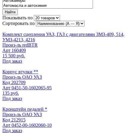
Найти
Показывать по
Сортировать по
Комплект сцепления УАЗ, ГАЗ с двигателями ЗМЗ-409, 514,
УМЗ-4213, 4216
Произ-ль
redBTR
Арт
160409
15 500 руб.
Под заказ
Корпус втулки **
Произ-ль
ОАО УАЗ
Код
202709
Арт
0451-50-1602065-95
135 руб.
Под заказ
Кронштейн педалей *
Произ-ль
ОАО УАЗ
Код
212915
Арт
0452-00-1602060-10
Под заказ