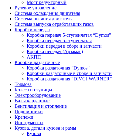
Мост редукторный
Рулевое управление
Система охлаждения двигателя
Система питания двигателя
Система выпуска отработавших газов
Коробки передач
Коробка передач 5-ступенчатая “Dymos”
Коробка передач 5-ступенчатая
Коробки передач в сборе и запчасти
Коробка передач (Арзамас)
АКПП
Коробки раздаточные
Коробка раздаточная “Dymos”
Коробки раздаточные в сборе и запчасти
Коробка раздаточная “DIVGI WARNER”
Тормоза
Колеса и ступицы
Электрооборудование
Валы карданные
Вентиляция и отопление
Подшипники
Крепежи
Инструменты
Кузова, детали кузова и рамы
Кузова