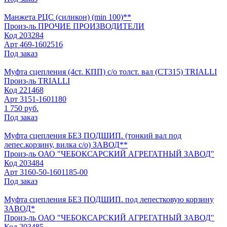
Манжета РЦС (силикон) (min 100)**
Произ-ль
ПРОЧИЕ ПРОИЗВОДИТЕЛИ
Код
203284
Арт
469-1602516
Под заказ
Муфта сцепления (4ст. КПП) с/о толст. вал (CT315) TRIALLI
Произ-ль
TRIALLI
Код
221468
Арт
3151-1601180
1 750 руб.
Под заказ
Муфта сцепления БЕЗ ПОДШИП. (тонкий вал под
лепес.корзину, вилка с/о) ЗАВОД**
Произ-ль
ОАО "ЧЕБОКСАРСКИЙ АГРЕГАТНЫЙ ЗАВОД"
Код
203484
Арт
3160-50-1601185-00
Под заказ
Муфта сцепления БЕЗ ПОДШИП. под лепестковую корзину
ЗАВОД*
Произ-ль
ОАО "ЧЕБОКСАРСКИЙ АГРЕГАТНЫЙ ЗАВОД"
Код
203485