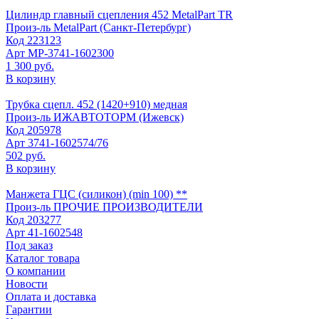
Цилиндр главный сцепления 452 MetalPart TR
Произ-ль
MetalPart (Санкт-Петербург)
Код
223123
Арт
МР-3741-1602300
1 300 руб.
В корзину
Трубка сцепл. 452 (1420+910) медная
Произ-ль
ИЖАВТОТОРМ (Ижевск)
Код
205978
Арт
3741-1602574/76
502 руб.
В корзину
Манжета ГЦС (силикон) (min 100) **
Произ-ль
ПРОЧИЕ ПРОИЗВОДИТЕЛИ
Код
203277
Арт
41-1602548
Под заказ
Каталог товара
О компании
Новости
Оплата и доставка
Гарантии