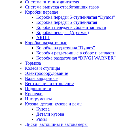
Система питания двигателя
Система выпуска отработавших газов
Коробки передач
Коробка передач 5-ступенчатая “Dymos”
Коробка передач 5-ступенчатая
Коробки передач в сборе и запчасти
Коробка передач (Арзамас)
АКПП
Коробки раздаточные
Коробка раздаточная “Dymos”
Коробки раздаточные в сборе и запчасти
Коробка раздаточная “DIVGI WARNER”
Тормоза
Колеса и ступицы
Электрооборудование
Валы карданные
Вентиляция и отопление
Подшипники
Крепежи
Инструменты
Кузова, детали кузова и рамы
Кузова
Детали кузова
Рамы
Диски, автошины и автокамеры