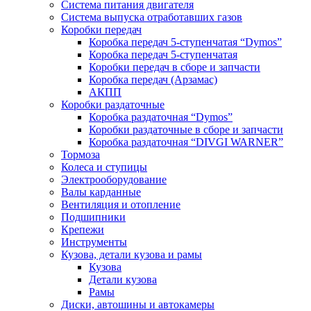
Система питания двигателя
Система выпуска отработавших газов
Коробки передач
Коробка передач 5-ступенчатая “Dymos”
Коробка передач 5-ступенчатая
Коробки передач в сборе и запчасти
Коробка передач (Арзамас)
АКПП
Коробки раздаточные
Коробка раздаточная “Dymos”
Коробки раздаточные в сборе и запчасти
Коробка раздаточная “DIVGI WARNER”
Тормоза
Колеса и ступицы
Электрооборудование
Валы карданные
Вентиляция и отопление
Подшипники
Крепежи
Инструменты
Кузова, детали кузова и рамы
Кузова
Детали кузова
Рамы
Диски, автошины и автокамеры