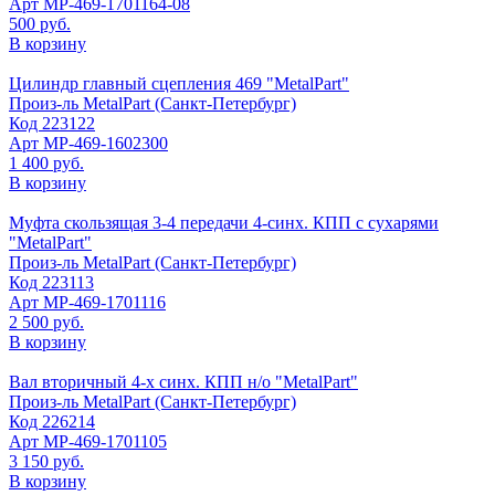
Арт
МР-469-1701164-08
500 руб.
В корзину
Цилиндр главный сцепления 469 "MetalPart"
Произ-ль
MetalPart (Санкт-Петербург)
Код
223122
Арт
МР-469-1602300
1 400 руб.
В корзину
Муфта скользящая 3-4 передачи 4-синх. КПП с сухарями
"MetalPart"
Произ-ль
MetalPart (Санкт-Петербург)
Код
223113
Арт
МР-469-1701116
2 500 руб.
В корзину
Вал вторичный 4-х синх. КПП н/о "MetalPart"
Произ-ль
MetalPart (Санкт-Петербург)
Код
226214
Арт
МР-469-1701105
3 150 руб.
В корзину