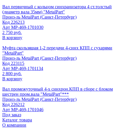
Вал первичный с кольцом синхранизатора 4 ст.толстый
(диаметр вала 35мм) "MetalPart"
Произ-ль
MetalPart (Санкт-Петербург)
Код
226213
Арт
МР-469-1701030
2 750 руб.
В корзину
Муфта скользящая 1-2 передачи 4-синх КПП с сухарями
"MetalPart"
Произ-ль
MetalPart (Санкт-Петербург)
Код
223115
Арт
МР-469-1701134
2 800 руб.
В корзину
Вал промежуточный 4-х синхрон.КПП в сборе с блоком
шестрен пром.вала "MetalPart"***
Произ-ль
MetalPart (Санкт-Петербург)
Код
226212
Арт
МР-469-1701046
Под заказ
Каталог товара
О компании