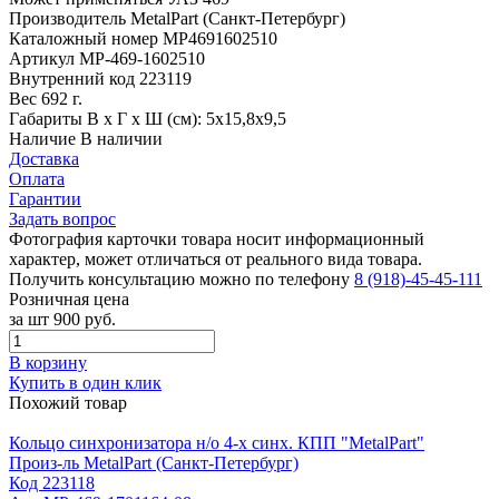
Производитель
MetalPart (Санкт-Петербург)
Каталожный номер
МР4691602510
Артикул
МР-469-1602510
Внутренний код
223119
Вес
692 г.
Габариты
В х Г х Ш (см): 5х15,8х9,5
Наличие
В наличии
Доставка
Оплата
Гарантии
Задать вопрос
Фотография карточки товара носит информационный
характер, может отличаться от реального вида товара.
Получить консультацию можно по телефону
8 (918)-45-45-111
Розничная цена
за шт
900 руб.
В корзину
Купить в один клик
Похожий товар
Кольцо синхронизатора н/о 4-х синх. КПП "MetalPart"
Произ-ль
MetalPart (Санкт-Петербург)
Код
223118