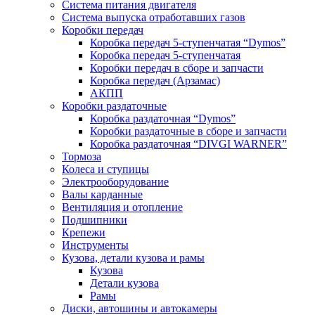
Система питания двигателя
Система выпуска отработавших газов
Коробки передач
Коробка передач 5-ступенчатая “Dymos”
Коробка передач 5-ступенчатая
Коробки передач в сборе и запчасти
Коробка передач (Арзамас)
АКПП
Коробки раздаточные
Коробка раздаточная “Dymos”
Коробки раздаточные в сборе и запчасти
Коробка раздаточная “DIVGI WARNER”
Тормоза
Колеса и ступицы
Электрооборудование
Валы карданные
Вентиляция и отопление
Подшипники
Крепежи
Инструменты
Кузова, детали кузова и рамы
Кузова
Детали кузова
Рамы
Диски, автошины и автокамеры