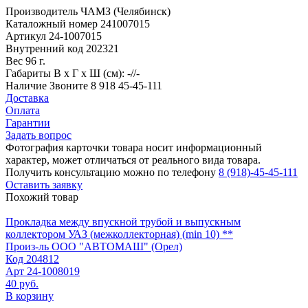
Производитель
ЧАМЗ (Челябинск)
Каталожный номер
241007015
Артикул
24-1007015
Внутренний код
202321
Вес
96 г.
Габариты
В х Г х Ш (см): -//-
Наличие
Звоните 8 918 45-45-111
Доставка
Оплата
Гарантии
Задать вопрос
Фотография карточки товара носит информационный
характер, может отличаться от реального вида товара.
Получить консультацию можно по телефону
8 (918)-45-45-111
Оставить заявку
Похожий товар
Прокладка между впускной трубой и выпускным
коллектором УАЗ (межколлекторная) (min 10) **
Произ-ль
ООО "АВТОМАШ" (Орел)
Код
204812
Арт
24-1008019
40 руб.
В корзину