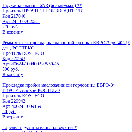
Пружина клапана УАЗ (больш+мал.) **
Произ-ль
ПРОЧИЕ ПРОИЗВОДИТЕЛИ
Код
217040
Арт
24-1007020/21
270 руб.
В корзину
Ремкомплект прокладок клапанной крышки ЕВРО-3 дв. 405 (7
дет.) РОСТЕКО
Произ-ль
ROSTECO
Код
220943
Арт
40624-1004092/48/59/45
500 руб.
В корзину
Прокладка пробки маслозаливной горловины ЕВРО-3/
ЕВРО-4 силикон РОСТЕКО
Произ-ль
ROSTECO
Код
220942
Арт
40624-1009159
50 руб.
В корзину
Тарелка пружины клапана верхняя *