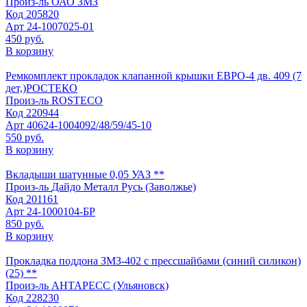
Произ-ль
ОАО ЗМЗ
Код
205820
Арт
24-1007025-01
450 руб.
В корзину
Ремкомплект прокладок клапанной крышки ЕВРО-4 дв. 409 (7
дет,)РОСТЕКО
Произ-ль
ROSTECO
Код
220944
Арт
40624-1004092/48/59/45-10
550 руб.
В корзину
Вкладыши шатунные 0,05 УАЗ **
Произ-ль
Дайдо Металл Русь (Заволжье)
Код
201161
Арт
24-1000104-БР
850 руб.
В корзину
Прокладка поддона ЗМЗ-402 с прессшайбами (синий силикон)
(25) **
Произ-ль
АНТАРЕСС (Ульяновск)
Код
228230