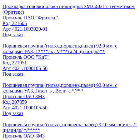
Прокладка головки блока цилиндров ЗМЗ-4021 с герметиком
(Фритекс)
Произ-ль
ПАО "Фритекс"
Код
221605
Арт
4021.1003020-01
Под заказ
Поршневая группа (гильза,поршень,палец) 92,0 мм. с
кольцами УАЗ, Г****ль , V***га /4 цилиндр/ **
Произ-ль
ООО "КиТ"
Код
221951
Арт
4021.1000105-50
Под заказ
Поршневая группа (гильза,поршень,палец) 92,0 мм. с
кольцами УАЗ, Газел_ь , Волг_а */***
Произ-ль
ОАО ЗМЗ
Код
207859
Арт
4021.1000105-50
Под заказ
Поршневая группа (гильза, поршень, палец) 92,0 мм. оцинк. /1
цилиндр/ */*****
Произ-ль
ОАО ЗМЗ