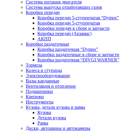
Система питания двигателя
Система выпуска отработавших газов
Коробки передач
Коробка передач 5-ступенчатая “Dymos”
Коробка передач 5-ступенчатая
Коробки передач в сборе и запчасти
Коробка передач (Арзамас)
АКПП
Коробки раздаточные
Коробка раздаточная “Dymos”
Коробки раздаточные в сборе и запчасти
Коробка раздаточная “DIVGI WARNER”
Тормоза
Колеса и ступицы
Электрооборудование
Валы карданные
Вентиляция и отопление
Подшипники
Крепежи
Инструменты
Кузова, детали кузова и рамы
Кузова
Детали кузова
Рамы
Диски, автошины и автокамеры