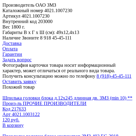
Производитель
ОАО ЗМЗ
Каталожный номер
4021.1007230
Артикул
4021.1007230
Внутренний код
203000
Вес
1800 г.
Габариты
В х Г х Ш (см): 49х12,4х13
Наличие
Звоните 8 918 45-45-111
Доставка
Оплата
Гарантии
Задать вопрос
Фотография карточки товара носит информационный
характер, может отличаться от реального вида товара.
Получить консультацию можно по телефону
8 (918)-45-45-111
Оставить заявку
Похожий товар
Шпилька головки блока д.12х245 длинная дв. ЗМЗ (min 10) **
Произ-ль
ПРОЧИЕ ПРОИЗВОДИТЕЛИ
Код
217633
Арт
4021.1003122
120 руб.
В корзину