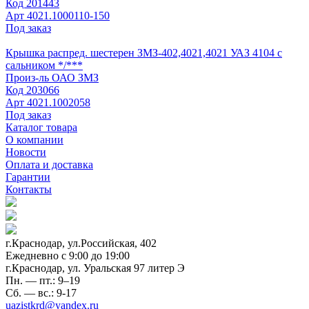
Код
201443
Арт
4021.1000110-150
Под заказ
Крышка распред. шестерен ЗМЗ-402,4021,4021 УАЗ 4104 с
сальником */***
Произ-ль
ОАО ЗМЗ
Код
203066
Арт
4021.1002058
Под заказ
Каталог товара
О компании
Новости
Оплата и доставка
Гарантии
Контакты
г.Краснодар, ул.Российская, 402
Ежедневно c 9:00 до 19:00
г.Краснодар, ул. Уральская 97 литер Э
Пн. — пт.: 9–19
Сб. — вс.: 9-17
uazistkrd@yandex.ru