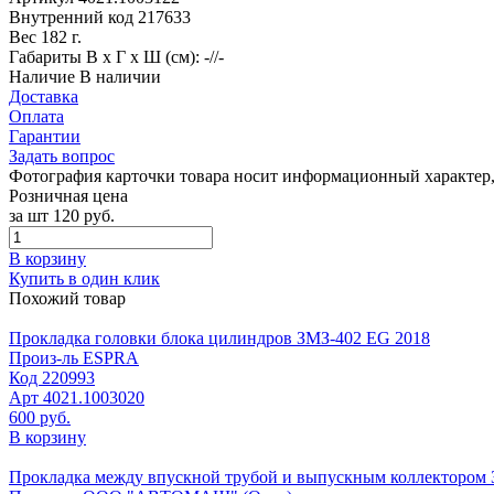
Внутренний код
217633
Вес
182 г.
Габариты
В х Г х Ш (см): -//-
Наличие
В наличии
Доставка
Оплата
Гарантии
Задать вопрос
Фотография карточки товара носит информационный характер, 
Розничная цена
за шт
120 руб.
В корзину
Купить в один клик
Похожий товар
Прокладка головки блока цилиндров ЗМЗ-402 EG 2018
Произ-ль
ESPRA
Код
220993
Арт
4021.1003020
600 руб.
В корзину
Прокладка между впускной трубой и выпускным коллектором 