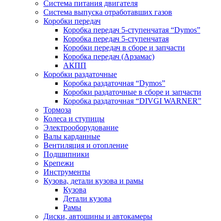
Система питания двигателя
Система выпуска отработавших газов
Коробки передач
Коробка передач 5-ступенчатая “Dymos”
Коробка передач 5-ступенчатая
Коробки передач в сборе и запчасти
Коробка передач (Арзамас)
АКПП
Коробки раздаточные
Коробка раздаточная “Dymos”
Коробки раздаточные в сборе и запчасти
Коробка раздаточная “DIVGI WARNER”
Тормоза
Колеса и ступицы
Электрооборудование
Валы карданные
Вентиляция и отопление
Подшипники
Крепежи
Инструменты
Кузова, детали кузова и рамы
Кузова
Детали кузова
Рамы
Диски, автошины и автокамеры