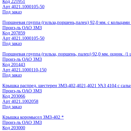
Код
221951
Арт
4021.1000105-50
Под заказ
Поршневая группа (гильза,поршень,палец) 92,0 мм. с кольцами 
Произ-ль
ОАО ЗМЗ
Код
207859
Арт
4021.1000105-50
Под заказ
Поршневая группа (гильза, поршень, палец) 92,0 мм. оцинк. /1 
Произ-ль
ОАО ЗМЗ
Код
201443
Арт
4021.1000110-150
Под заказ
Крышка распред. шестерен ЗМЗ-402,4021,4021 УАЗ 4104 с саль
Произ-ль
ОАО ЗМЗ
Код
203066
Арт
4021.1002058
Под заказ
Крышка коромысел ЗМЗ-402 *
Произ-ль
ОАО ЗМЗ
Код
203000