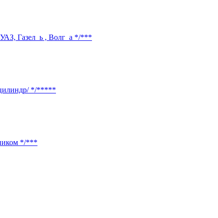
УАЗ, Газел_ь , Волг_а */***
цилиндр/ */*****
ником */***