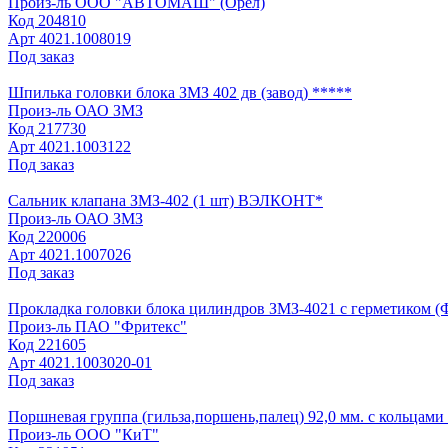
Произ-ль
ООО "АВТОМАШ" (Орел)
Код
204810
Арт
4021.1008019
Под заказ
Шпилька головки блока ЗМЗ 402 дв (завод) *****
Произ-ль
ОАО ЗМЗ
Код
217730
Арт
4021.1003122
Под заказ
Сальник клапана ЗМЗ-402 (1 шт) ВЭЛКОНТ*
Произ-ль
ОАО ЗМЗ
Код
220006
Арт
4021.1007026
Под заказ
Прокладка головки блока цилиндров ЗМЗ-4021 с герметиком (
Произ-ль
ПАО "Фритекс"
Код
221605
Арт
4021.1003020-01
Под заказ
Поршневая группа (гильза,поршень,палец) 92,0 мм. с кольцами 
Произ-ль
ООО "КиТ"