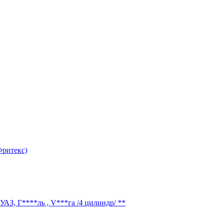
Фритекс)
УАЗ, Г****ль , V***га /4 цилиндр/ **