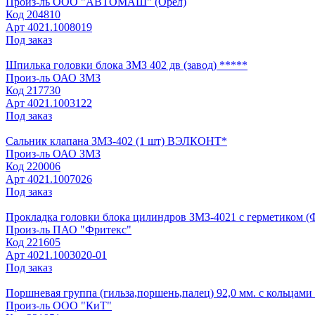
Произ-ль
ООО "АВТОМАШ" (Орел)
Код
204810
Арт
4021.1008019
Под заказ
Шпилька головки блока ЗМЗ 402 дв (завод) *****
Произ-ль
ОАО ЗМЗ
Код
217730
Арт
4021.1003122
Под заказ
Сальник клапана ЗМЗ-402 (1 шт) ВЭЛКОНТ*
Произ-ль
ОАО ЗМЗ
Код
220006
Арт
4021.1007026
Под заказ
Прокладка головки блока цилиндров ЗМЗ-4021 с герметиком (
Произ-ль
ПАО "Фритекс"
Код
221605
Арт
4021.1003020-01
Под заказ
Поршневая группа (гильза,поршень,палец) 92,0 мм. с кольцами 
Произ-ль
ООО "КиТ"