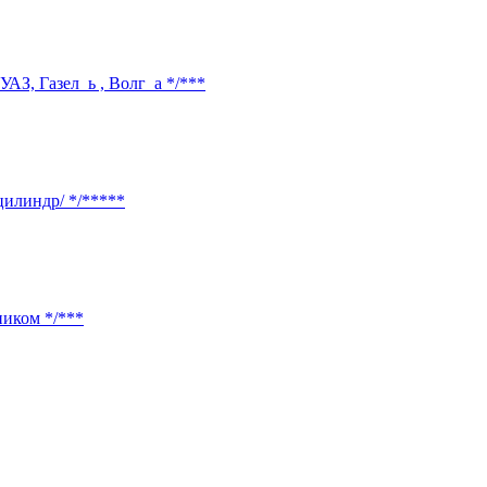
УАЗ, Газел_ь , Волг_а */***
цилиндр/ */*****
ником */***