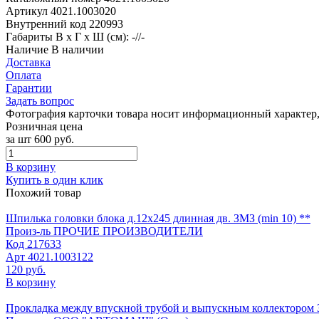
Артикул
4021.1003020
Внутренний код
220993
Габариты
В х Г х Ш (см): -//-
Наличие
В наличии
Доставка
Оплата
Гарантии
Задать вопрос
Фотография карточки товара носит информационный характер, 
Розничная цена
за шт
600 руб.
В корзину
Купить в один клик
Похожий товар
Шпилька головки блока д.12х245 длинная дв. ЗМЗ (min 10) **
Произ-ль
ПРОЧИЕ ПРОИЗВОДИТЕЛИ
Код
217633
Арт
4021.1003122
120 руб.
В корзину
Прокладка между впускной трубой и выпускным коллектором 