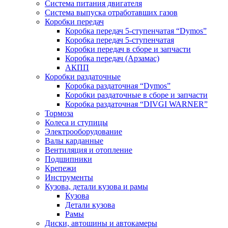
Система питания двигателя
Система выпуска отработавших газов
Коробки передач
Коробка передач 5-ступенчатая “Dymos”
Коробка передач 5-ступенчатая
Коробки передач в сборе и запчасти
Коробка передач (Арзамас)
АКПП
Коробки раздаточные
Коробка раздаточная “Dymos”
Коробки раздаточные в сборе и запчасти
Коробка раздаточная “DIVGI WARNER”
Тормоза
Колеса и ступицы
Электрооборудование
Валы карданные
Вентиляция и отопление
Подшипники
Крепежи
Инструменты
Кузова, детали кузова и рамы
Кузова
Детали кузова
Рамы
Диски, автошины и автокамеры