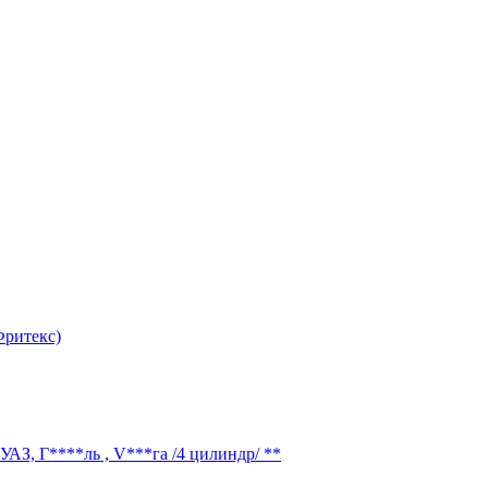
Фритекс)
УАЗ, Г****ль , V***га /4 цилиндр/ **