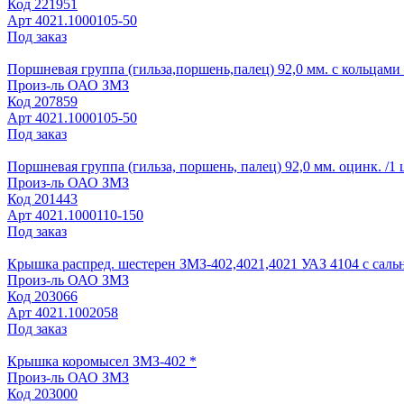
Код
221951
Арт
4021.1000105-50
Под заказ
Поршневая группа (гильза,поршень,палец) 92,0 мм. с кольцами 
Произ-ль
ОАО ЗМЗ
Код
207859
Арт
4021.1000105-50
Под заказ
Поршневая группа (гильза, поршень, палец) 92,0 мм. оцинк. /1 
Произ-ль
ОАО ЗМЗ
Код
201443
Арт
4021.1000110-150
Под заказ
Крышка распред. шестерен ЗМЗ-402,4021,4021 УАЗ 4104 с саль
Произ-ль
ОАО ЗМЗ
Код
203066
Арт
4021.1002058
Под заказ
Крышка коромысел ЗМЗ-402 *
Произ-ль
ОАО ЗМЗ
Код
203000