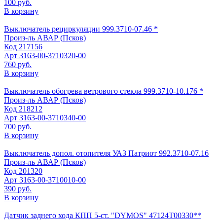
100 руб.
В корзину
Выключатель рециркуляции 999.3710-07.46 *
Произ-ль
АВАР (Псков)
Код
217156
Арт
3163-00-3710320-00
760 руб.
В корзину
Выключатель обогрева ветрового стекла 999.3710-10.176 *
Произ-ль
АВАР (Псков)
Код
218212
Арт
3163-00-3710340-00
700 руб.
В корзину
Выключатель допол. отопителя УАЗ Патриот 992.3710-07.16
Произ-ль
АВАР (Псков)
Код
201320
Арт
3163-00-3710010-00
390 руб.
В корзину
Датчик заднего хода КПП 5-ст. "DYMOS" 47124Т00330**