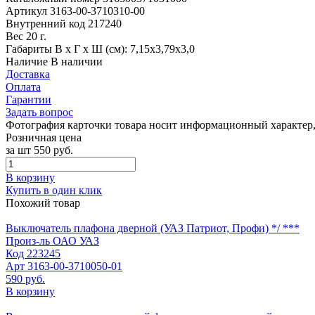
Артикул
3163-00-3710310-00
Внутренний код
217240
Вес
20 г.
Габариты
В х Г х Ш (см): 7,15х3,79х3,0
Наличие
В наличии
Доставка
Оплата
Гарантии
Задать вопрос
Фотография карточки товара носит информационный характер, 
Розничная цена
за шт
550 руб.
В корзину
Купить в один клик
Похожий товар
Выключатель плафона дверной (УАЗ Патриот, Профи) */ ***
Произ-ль
ОАО УАЗ
Код
223245
Арт
3163-00-3710050-01
590 руб.
В корзину