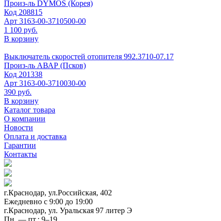
Произ-ль
DYMOS (Корея)
Код
208815
Арт
3163-00-3710500-00
1 100 руб.
В корзину
Выключатель скоростей отопителя 992.3710-07.17
Произ-ль
АВАР (Псков)
Код
201338
Арт
3163-00-3710030-00
390 руб.
В корзину
Каталог товара
О компании
Новости
Оплата и доставка
Гарантии
Контакты
г.Краснодар, ул.Российская, 402
Ежедневно c 9:00 до 19:00
г.Краснодар, ул. Уральская 97 литер Э
Пн. — пт.: 9–19