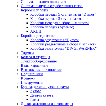
Система питания двигателя
Система выпуска отработавших газов
Коробки передач
Коробка передач 5-ступенчатая “Dymos”
Коробка передач 5-ступенчатая
Коробки передач в сборе и запчасти
Коробка передач (Арзамас)
АКПП
Коробки раздаточные
Коробка раздаточная “Dymos”
Коробки раздаточные в сборе и запчасти
Коробка раздаточная “DIVGI WARNER”
Тормоза
Колеса и ступицы
Электрооборудование
Валы карданные
Вентиляция и отопление
Подшипники
Крепежи
Инструменты
Кузова, детали кузова и рамы
Кузова
Детали кузова
Рамы
Диски, автошины и автокамеры