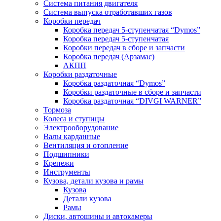
Система питания двигателя
Система выпуска отработавших газов
Коробки передач
Коробка передач 5-ступенчатая “Dymos”
Коробка передач 5-ступенчатая
Коробки передач в сборе и запчасти
Коробка передач (Арзамас)
АКПП
Коробки раздаточные
Коробка раздаточная “Dymos”
Коробки раздаточные в сборе и запчасти
Коробка раздаточная “DIVGI WARNER”
Тормоза
Колеса и ступицы
Электрооборудование
Валы карданные
Вентиляция и отопление
Подшипники
Крепежи
Инструменты
Кузова, детали кузова и рамы
Кузова
Детали кузова
Рамы
Диски, автошины и автокамеры