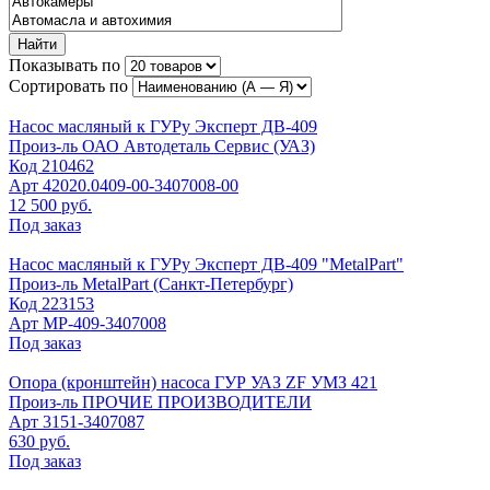
Найти
Показывать по
Сортировать по
Насос масляный к ГУРу Эксперт ДВ-409
Произ-ль
ОАО Автодеталь Сервис (УАЗ)
Код
210462
Арт
42020.0409-00-3407008-00
12 500 руб.
Под заказ
Насос масляный к ГУРу Эксперт ДВ-409 "MetalPart"
Произ-ль
MetalPart (Санкт-Петербург)
Код
223153
Арт
МР-409-3407008
Под заказ
Опора (кронштейн) насоса ГУР УАЗ ZF УМЗ 421
Произ-ль
ПРОЧИЕ ПРОИЗВОДИТЕЛИ
Арт
3151-3407087
630 руб.
Под заказ