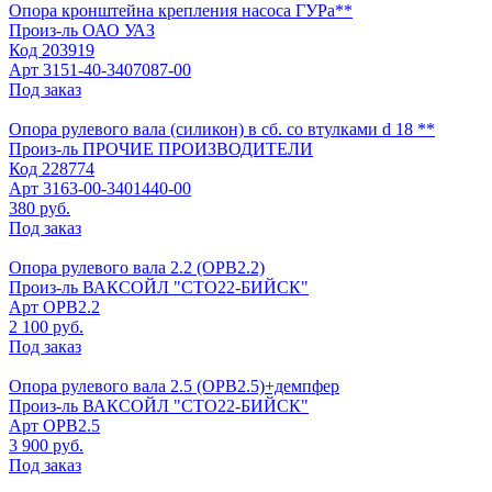
Опора кронштейна крепления насоса ГУРа**
Произ-ль
ОАО УАЗ
Код
203919
Арт
3151-40-3407087-00
Под заказ
Опора рулевого вала (силикон) в сб. со втулками d 18 **
Произ-ль
ПРОЧИЕ ПРОИЗВОДИТЕЛИ
Код
228774
Арт
3163-00-3401440-00
380 руб.
Под заказ
Опора рулевого вала 2.2 (ОРВ2.2)
Произ-ль
ВАКСОЙЛ "СТО22-БИЙСК"
Арт
ОРВ2.2
2 100 руб.
Под заказ
Опора рулевого вала 2.5 (ОРВ2.5)+демпфер
Произ-ль
ВАКСОЙЛ "СТО22-БИЙСК"
Арт
ОРВ2.5
3 900 руб.
Под заказ