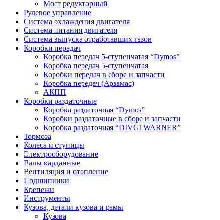
Мост редукторный
Рулевое управление
Система охлаждения двигателя
Система питания двигателя
Система выпуска отработавших газов
Коробки передач
Коробка передач 5-ступенчатая “Dymos”
Коробка передач 5-ступенчатая
Коробки передач в сборе и запчасти
Коробка передач (Арзамас)
АКПП
Коробки раздаточные
Коробка раздаточная “Dymos”
Коробки раздаточные в сборе и запчасти
Коробка раздаточная “DIVGI WARNER”
Тормоза
Колеса и ступицы
Электрооборудование
Валы карданные
Вентиляция и отопление
Подшипники
Крепежи
Инструменты
Кузова, детали кузова и рамы
Кузова