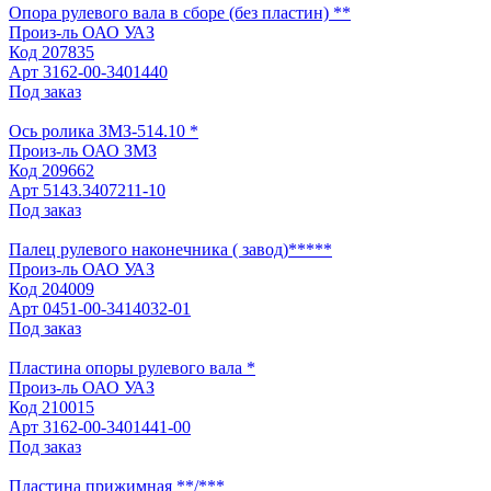
Опора рулевого вала в сборе (без пластин) **
Произ-ль
ОАО УАЗ
Код
207835
Арт
3162-00-3401440
Под заказ
Ось ролика ЗМЗ-514.10 *
Произ-ль
ОАО ЗМЗ
Код
209662
Арт
5143.3407211-10
Под заказ
Палец рулевого наконечника ( завод)*****
Произ-ль
ОАО УАЗ
Код
204009
Арт
0451-00-3414032-01
Под заказ
Пластина опоры рулевого вала *
Произ-ль
ОАО УАЗ
Код
210015
Арт
3162-00-3401441-00
Под заказ
Пластина прижимная **/***