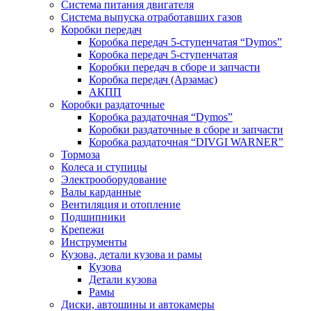
Система питания двигателя
Система выпуска отработавших газов
Коробки передач
Коробка передач 5-ступенчатая “Dymos”
Коробка передач 5-ступенчатая
Коробки передач в сборе и запчасти
Коробка передач (Арзамас)
АКПП
Коробки раздаточные
Коробка раздаточная “Dymos”
Коробки раздаточные в сборе и запчасти
Коробка раздаточная “DIVGI WARNER”
Тормоза
Колеса и ступицы
Электрооборудование
Валы карданные
Вентиляция и отопление
Подшипники
Крепежи
Инструменты
Кузова, детали кузова и рамы
Кузова
Детали кузова
Рамы
Диски, автошины и автокамеры