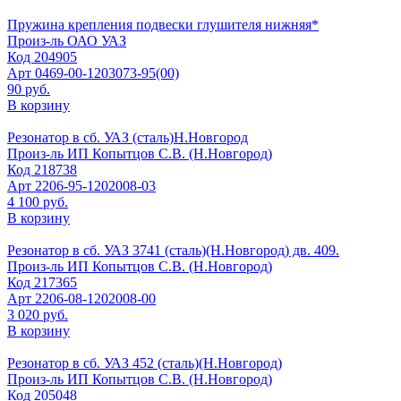
Пружина крепления подвески глушителя нижняя*
Произ-ль
ОАО УАЗ
Код
204905
Арт
0469-00-1203073-95(00)
90 руб.
В корзину
Резонатор в сб. УАЗ (сталь)Н.Новгород
Произ-ль
ИП Копытцов С.В. (Н.Новгород)
Код
218738
Арт
2206-95-1202008-03
4 100 руб.
В корзину
Резонатор в сб. УАЗ 3741 (сталь)(Н.Новгород) дв. 409.
Произ-ль
ИП Копытцов С.В. (Н.Новгород)
Код
217365
Арт
2206-08-1202008-00
3 020 руб.
В корзину
Резонатор в сб. УАЗ 452 (сталь)(Н.Новгород)
Произ-ль
ИП Копытцов С.В. (Н.Новгород)
Код
205048