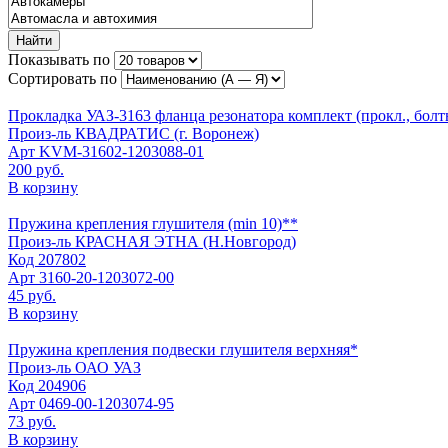
Найти
Показывать по
Сортировать по
Прокладка УАЗ-3163 фланца резонатора комплект (прокл., бо
Произ-ль
КВАДРАТИС (г. Воронеж)
Арт
KVM-31602-1203088-01
200 руб.
В корзину
Пружина крепления глушителя (min 10)**
Произ-ль
КРАСНАЯ ЭТНА (Н.Новгород)
Код
207802
Арт
3160-20-1203072-00
45 руб.
В корзину
Пружина крепления подвески глушителя верхняя*
Произ-ль
ОАО УАЗ
Код
204906
Арт
0469-00-1203074-95
73 руб.
В корзину