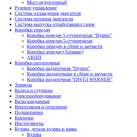
Мост редукторный
Рулевое управление
Система охлаждения двигателя
Система питания двигателя
Система выпуска отработавших газов
Коробки передач
Коробка передач 5-ступенчатая “Dymos”
Коробка передач 5-ступенчатая
Коробки передач в сборе и запчасти
Коробка передач (Арзамас)
АКПП
Коробки раздаточные
Коробка раздаточная “Dymos”
Коробки раздаточные в сборе и запчасти
Коробка раздаточная “DIVGI WARNER”
Тормоза
Колеса и ступицы
Электрооборудование
Валы карданные
Вентиляция и отопление
Подшипники
Крепежи
Инструменты
Кузова, детали кузова и рамы
Кузова