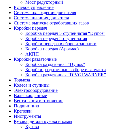
Мост редукторный
Рулевое управление
Система охлаждения двигателя
Система питания двигателя
Система выпуска отработавших газов
Коробки передач
Коробка передач 5-ступенчатая “Dymos”
Коробка передач 5-ступенчатая
Коробки передач в сборе и запчасти
Коробка передач (Арзамас)
АКПП
Коробки раздаточные
Коробка раздаточная “Dymos”
Коробки раздаточные в сборе и запчасти
Коробка раздаточная “DIVGI WARNER”
Тормоза
Колеса и ступицы
Электрооборудование
Валы карданные
Вентиляция и отопление
Подшипники
Крепежи
Инструменты
Кузова, детали кузова и рамы
Кузова