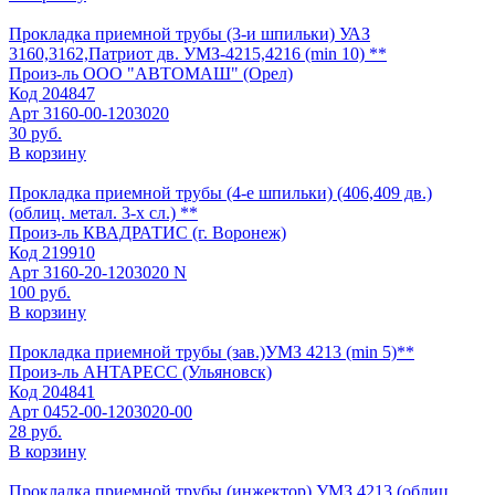
Прокладка приемной трубы (3-и шпильки) УАЗ
3160,3162,Патриот дв. УМЗ-4215,4216 (min 10) **
Произ-ль
ООО "АВТОМАШ" (Орел)
Код
204847
Арт
3160-00-1203020
30 руб.
В корзину
Прокладка приемной трубы (4-е шпильки) (406,409 дв.)
(облиц. метал. 3-х сл.) **
Произ-ль
КВАДРАТИС (г. Воронеж)
Код
219910
Арт
3160-20-1203020 N
100 руб.
В корзину
Прокладка приемной трубы (зав.)УМЗ 4213 (min 5)**
Произ-ль
АНТАРЕСС (Ульяновск)
Код
204841
Арт
0452-00-1203020-00
28 руб.
В корзину
Прокладка приемной трубы (инжектор) УМЗ 4213 (облиц.