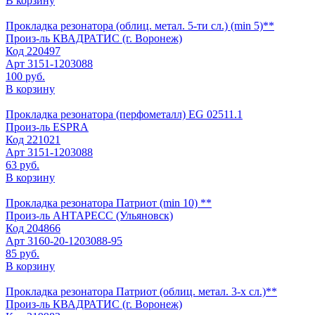
В корзину
Прокладка резонатора (облиц. метал. 5-ти сл.) (min 5)**
Произ-ль
КВАДРАТИС (г. Воронеж)
Код
220497
Арт
3151-1203088
100 руб.
В корзину
Прокладка резонатора (перфометалл) EG 02511.1
Произ-ль
ESPRA
Код
221021
Арт
3151-1203088
63 руб.
В корзину
Прокладка резонатора Патриот (min 10) **
Произ-ль
АНТАРЕСС (Ульяновск)
Код
204866
Арт
3160-20-1203088-95
85 руб.
В корзину
Прокладка резонатора Патриот (облиц. метал. 3-х сл.)**
Произ-ль
КВАДРАТИС (г. Воронеж)