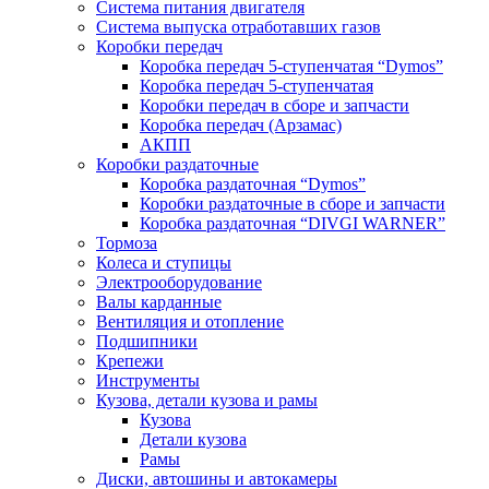
Система питания двигателя
Система выпуска отработавших газов
Коробки передач
Коробка передач 5-ступенчатая “Dymos”
Коробка передач 5-ступенчатая
Коробки передач в сборе и запчасти
Коробка передач (Арзамас)
АКПП
Коробки раздаточные
Коробка раздаточная “Dymos”
Коробки раздаточные в сборе и запчасти
Коробка раздаточная “DIVGI WARNER”
Тормоза
Колеса и ступицы
Электрооборудование
Валы карданные
Вентиляция и отопление
Подшипники
Крепежи
Инструменты
Кузова, детали кузова и рамы
Кузова
Детали кузова
Рамы
Диски, автошины и автокамеры