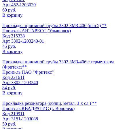
Арт
452-1203020
60 руб.
В корзину
Прокладка приемной трубы 3302 ЗМЗ-406 (min 5) **
Произ-ль
АНТАРЕСС (Ульяновск)
Код
215338
Арт
3302-1203240-01
45 руб.
В корзину
Прокладка приемной трубы 3302 ЗМЗ-406 с герметиком
(Фритекс)**
Произ-ль
ПАО "Фритекс"
Код
221611
Арт
3302-1203240
84 руб.
В корзину
Прокладка резонатора (облиц. метал. 3-х сл.) **
Произ-ль
КВАДРАТИС (г. Воронеж)
Код
219911
Арт
3151-1203088
50 руб.