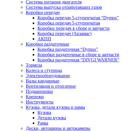
Система питания двигателя
Система выпуска отработавших газов
Коробки передач
Коробка передач 5-ступенчатая “Dymos”
Коробка передач 5-ступенчатая
Коробки передач в сборе и запчасти
Коробка передач (Арзамас)
АКПП
Коробки раздаточные
Коробка раздаточная “Dymos”
Коробки раздаточные в сборе и запчасти
Коробка раздаточная “DIVGI WARNER”
Тормоза
Колеса и ступицы
Электрооборудование
Валы карданные
Вентиляция и отопление
Подшипники
Крепежи
Инструменты
Кузова, детали кузова и рамы
Кузова
Детали кузова
Рамы
Диски, автошины и автокамеры