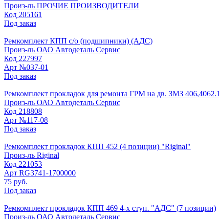
Произ-ль
ПРОЧИЕ ПРОИЗВОДИТЕЛИ
Код
205161
Под заказ
Ремкомплект КПП с/о (подшипники) (АДС)
Произ-ль
ОАО Автодеталь Сервис
Код
227997
Арт
№037-01
Под заказ
Ремкомплект прокладок для ремонта ГРМ на дв. ЗМЗ 406,4062.10
Произ-ль
ОАО Автодеталь Сервис
Код
218808
Арт
№117-08
Под заказ
Ремкомплект прокладок КПП 452 (4 позиции) "Riginal"
Произ-ль
Riginal
Код
221053
Арт
RG3741-1700000
75 руб.
Под заказ
Ремкомплект прокладок КПП 469 4-х ступ. "АДС" (7 позиции)
Произ-ль
ОАО Автодеталь Сервис