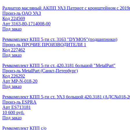
Радиатор масляный АКПП УАЗ Патриот с кронштейном с 2019г
Произ-ль
ОАО УАЗ
Код
224569
Арт
3163-80-1714008-00
Под заказ
Ремкомплект КПП 5-ти ст. 3163 "DYMOS"(подшипники)
Произ-ль
ПРОЧИЕ ПРОИЗВОДИТЕЛИ 1
Код
227462
Под заказ
Ремкомплект КПП 5-ти ст. 420.3181 большой "MetalPart"
Произ-ль
MetalPart (Санкт-Петербург)
Код
226292
Арт
МР-N-018-20
Под заказ
Ремкомплект КПП 5-ти ст. УАЗ большой 420.3181 (АДС№018-2
Произ-ль
ESPRA
Арт
ES713181
10 600 руб.
Под заказ
Ремкомплект КПП с/о