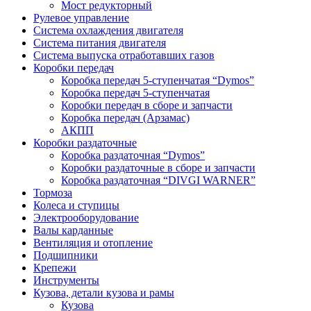
Мост редукторный
Рулевое управление
Система охлаждения двигателя
Система питания двигателя
Система выпуска отработавших газов
Коробки передач
Коробка передач 5-ступенчатая “Dymos”
Коробка передач 5-ступенчатая
Коробки передач в сборе и запчасти
Коробка передач (Арзамас)
АКПП
Коробки раздаточные
Коробка раздаточная “Dymos”
Коробки раздаточные в сборе и запчасти
Коробка раздаточная “DIVGI WARNER”
Тормоза
Колеса и ступицы
Электрооборудование
Валы карданные
Вентиляция и отопление
Подшипники
Крепежи
Инструменты
Кузова, детали кузова и рамы
Кузова