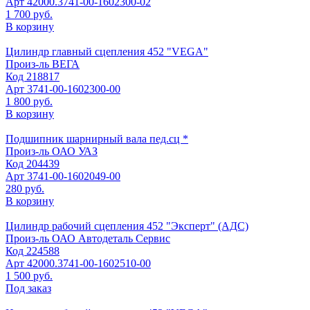
Арт
42000.3741-00-1602300-02
1 700 руб.
В корзину
Цилиндр главный сцепления 452 "VEGA"
Произ-ль
ВЕГА
Код
218817
Арт
3741-00-1602300-00
1 800 руб.
В корзину
Подшипник шарнирный вала пед.сц *
Произ-ль
ОАО УАЗ
Код
204439
Арт
3741-00-1602049-00
280 руб.
В корзину
Цилиндр рабочий сцепления 452 "Эксперт" (АДС)
Произ-ль
ОАО Автодеталь Сервис
Код
224588
Арт
42000.3741-00-1602510-00
1 500 руб.
Под заказ