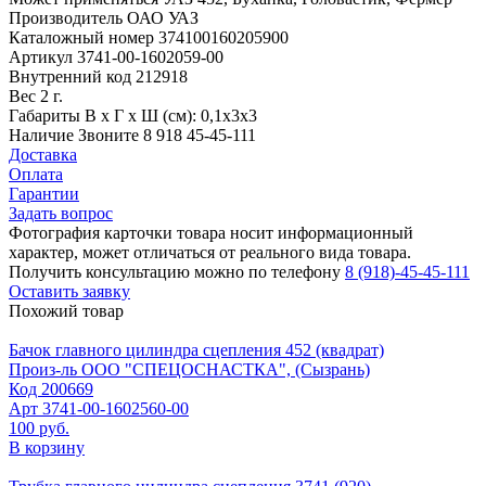
Производитель
ОАО УАЗ
Каталожный номер
374100160205900
Артикул
3741-00-1602059-00
Внутренний код
212918
Вес
2 г.
Габариты
В х Г х Ш (см): 0,1х3х3
Наличие
Звоните 8 918 45-45-111
Доставка
Оплата
Гарантии
Задать вопрос
Фотография карточки товара носит информационный
характер, может отличаться от реального вида товара.
Получить консультацию можно по телефону
8 (918)-45-45-111
Оставить заявку
Похожий товар
Бачок главного цилиндра сцепления 452 (квадрат)
Произ-ль
ООО "СПЕЦОСНАСТКА", (Сызрань)
Код
200669
Арт
3741-00-1602560-00
100 руб.
В корзину