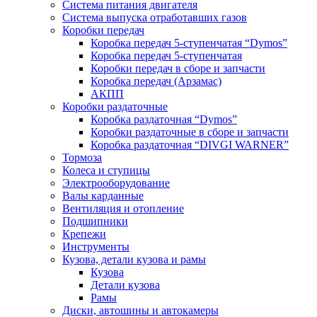
Система питания двигателя
Система выпуска отработавших газов
Коробки передач
Коробка передач 5-ступенчатая “Dymos”
Коробка передач 5-ступенчатая
Коробки передач в сборе и запчасти
Коробка передач (Арзамас)
АКПП
Коробки раздаточные
Коробка раздаточная “Dymos”
Коробки раздаточные в сборе и запчасти
Коробка раздаточная “DIVGI WARNER”
Тормоза
Колеса и ступицы
Электрооборудование
Валы карданные
Вентиляция и отопление
Подшипники
Крепежи
Инструменты
Кузова, детали кузова и рамы
Кузова
Детали кузова
Рамы
Диски, автошины и автокамеры