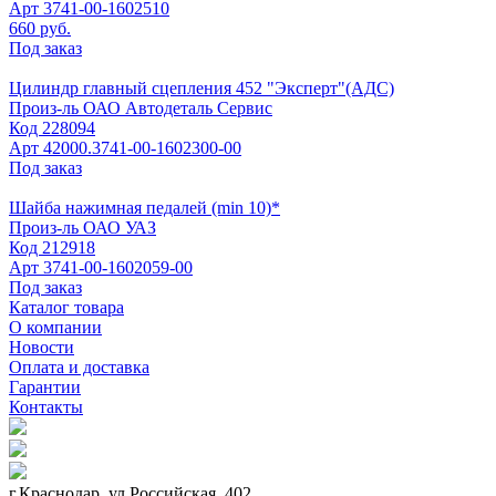
Арт
3741-00-1602510
660 руб.
Под заказ
Цилиндр главный сцепления 452 "Эксперт"(АДС)
Произ-ль
ОАО Автодеталь Сервис
Код
228094
Арт
42000.3741-00-1602300-00
Под заказ
Шайба нажимная педалей (min 10)*
Произ-ль
ОАО УАЗ
Код
212918
Арт
3741-00-1602059-00
Под заказ
Каталог товара
О компании
Новости
Оплата и доставка
Гарантии
Контакты
г.Краснодар, ул.Российская, 402