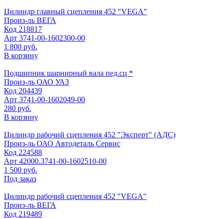
Цилиндр главный сцепления 452 "VEGA"
Произ-ль
ВЕГА
Код
218817
Арт
3741-00-1602300-00
1 800 руб.
В корзину
Подшипник шарнирный вала пед.сц *
Произ-ль
ОАО УАЗ
Код
204439
Арт
3741-00-1602049-00
280 руб.
В корзину
Цилиндр рабочий сцепления 452 "Эксперт" (АДС)
Произ-ль
ОАО Автодеталь Сервис
Код
224588
Арт
42000.3741-00-1602510-00
1 500 руб.
Под заказ
Цилиндр рабочий сцепления 452 "VEGA"
Произ-ль
ВЕГА
Код
219489