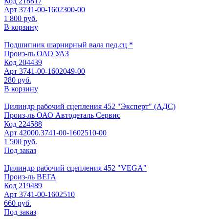
Код
218817
Арт
3741-00-1602300-00
1 800 руб.
В корзину
Подшипник шарнирный вала пед.сц *
Произ-ль
ОАО УАЗ
Код
204439
Арт
3741-00-1602049-00
280 руб.
В корзину
Цилиндр рабочий сцепления 452 "Эксперт" (АДС)
Произ-ль
ОАО Автодеталь Сервис
Код
224588
Арт
42000.3741-00-1602510-00
1 500 руб.
Под заказ
Цилиндр рабочий сцепления 452 "VEGA"
Произ-ль
ВЕГА
Код
219489
Арт
3741-00-1602510
660 руб.
Под заказ