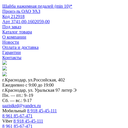
Шайба нажимная педалей (min 10)*
Произ-ль
ОАО УАЗ
Код
212918
Арт
3741-00-1602059-00
Под заказ
Каталог товара
О компании
Новости
Оплата и доставка
Гарантии
Контакты
г.Краснодар, ул.Российская, 402
Ежедневно c 9:00 до 19:00
г.Краснодар, ул. Уральская 97 литер Э
Пн. — пт.: 9–19
Сб. — вс.: 9-17
uazistkrd@yandex.ru
Мобильный
8 918 45-45-111
8 961 85-67-471
Viber
8 918 45-45-111
8 961 85-67-471