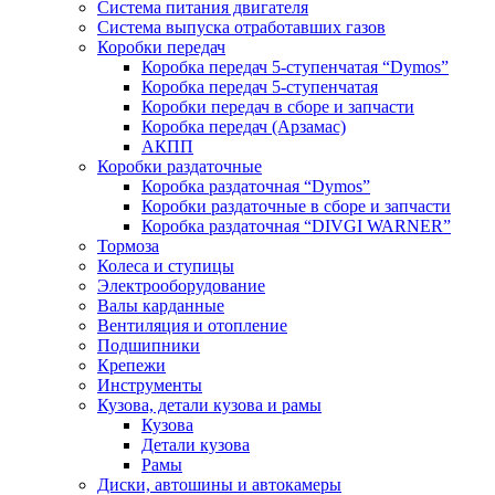
Система питания двигателя
Система выпуска отработавших газов
Коробки передач
Коробка передач 5-ступенчатая “Dymos”
Коробка передач 5-ступенчатая
Коробки передач в сборе и запчасти
Коробка передач (Арзамас)
АКПП
Коробки раздаточные
Коробка раздаточная “Dymos”
Коробки раздаточные в сборе и запчасти
Коробка раздаточная “DIVGI WARNER”
Тормоза
Колеса и ступицы
Электрооборудование
Валы карданные
Вентиляция и отопление
Подшипники
Крепежи
Инструменты
Кузова, детали кузова и рамы
Кузова
Детали кузова
Рамы
Диски, автошины и автокамеры