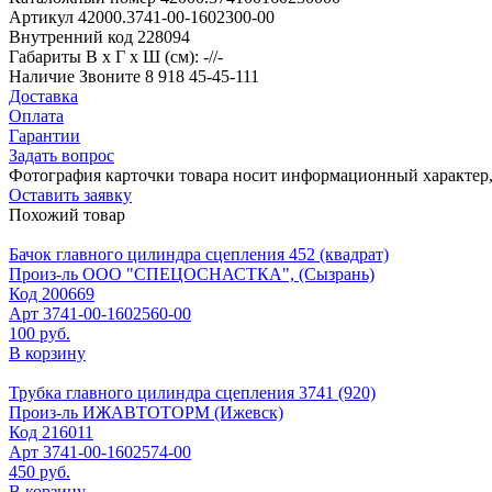
Артикул
42000.3741-00-1602300-00
Внутренний код
228094
Габариты
В х Г х Ш (см): -//-
Наличие
Звоните 8 918 45-45-111
Доставка
Оплата
Гарантии
Задать вопрос
Фотография карточки товара носит информационный характер, 
Оставить заявку
Похожий товар
Бачок главного цилиндра сцепления 452 (квадрат)
Произ-ль
ООО "СПЕЦОСНАСТКА", (Сызрань)
Код
200669
Арт
3741-00-1602560-00
100 руб.
В корзину
Трубка главного цилиндра сцепления 3741 (920)
Произ-ль
ИЖАВТОТОРМ (Ижевск)
Код
216011
Арт
3741-00-1602574-00
450 руб.
В корзину